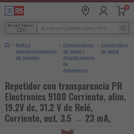
0
Nº ref. fabric.
/
Relés y
/
Convertidores
/
Convertidores
Acondicionamiento
de Señal y
de Señal
de Señales
Amplificadores
de
Aislamiento
Repetidor con transparencia PR
Electronics 9100 Corriente, alim.
19.2V dc, 31.2 V dc Relé,
Corriente, out. 3.5 → 23 mA,