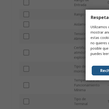
Entrada
Rango de Salida
Respeta
Aislamiento
Utilizamos 
mostrar anu
Tensión de
estas cooki
Alimentación
no quieres 
Certificación de
posible que
atmósferas
puedes lee
explosivas
Tipo de
Rech
montaje
Temperatura de
Funcionamiento
Mínima
Tipo de
T
Terminal