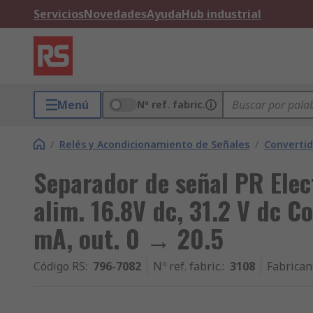
Servicios
Novedades
Ayuda
Hub industrial
Menú
Nº ref. fabric.
/
Relés y Acondicionamiento de Señales
/
Convertid
Separador de señal PR Elec
alim. 16.8V dc, 31.2 V dc C
mA, out. 0 → 20.5
Código RS
:
796-7082
Nº ref. fabric.
:
3108
Fabrican