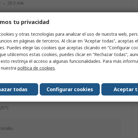
0 → 20.5 mA
0 → 20.5 mA
mos tu privacidad
2.5kV ac
cookies y otras tecnologías para analizar el uso de nuestra web, pers
ncios en páginas de terceros. Al clicar en “Aceptar todas”, aceptas e
16.8, 31.2V dc
es. Puedes elegir las cookies que aceptas clicando en “Configurar cook
que utilicemos estas cookies, puedes clicar en “Rechazar todas”, au
 esto restrinja el acceso a algunas funcionalidades. Para más inform
ATEX
r nuestra
política de cookies
.
Carril DIN
azar todas
Configurar cookies
Aceptar 
-25°C
ornillo