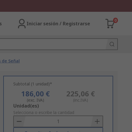
0
s
Iniciar sesión / Registrarse
 de Señal
Subtotal (1 unidad)*
186,00 €
225,06 €
(exc. IVA)
(inc.IVA)
Add
Unidad(es)
to
Selecciona o escribe la cantidad
Basket