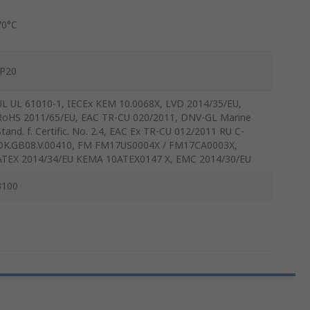
70°C
IP20
UL UL 61010-1, IECEx KEM 10.0068X, LVD 2014/35/EU,
RoHS 2011/65/EU, EAC TR-CU 020/2011, DNV-GL Marine
Stand. f. Certific. No. 2.4, EAC Ex TR-CU 012/2011 RU C-
DK.GB08.V.00410, FM FM17US0004X / FM17CA0003X,
ATEX 2014/34/EU KEMA 10ATEX0147 X, EMC 2014/30/EU
3100