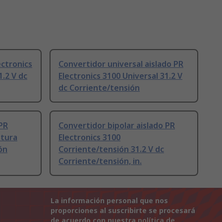
ectronics
Convertidor universal aislado PR
.2 V dc
Electronics 3100 Universal 31.2 V
dc Corriente/tensión
PR
Convertidor bipolar aislado PR
atura
Electronics 3100
ón
Corriente/tensión 31.2 V dc
Corriente/tensión, in.
La información personal que nos
proporciones al suscribirte se procesará
de acuerdo con nuestra
política de