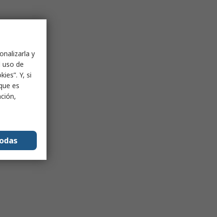
onalizarla y
l uso de
ies”. Y, si
nque es
ación,
todas