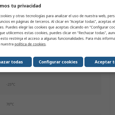
mos tu privacidad
Corriente
cookies y otras tecnologías para analizar el uso de nuestra web, pers
0 → 23 mA
ncios en páginas de terceros. Al clicar en “Aceptar todas”, aceptas e
es. Puedes elegir las cookies que aceptas clicando en “Configurar cook
0 → 23 mA
que utilicemos estas cookies, puedes clicar en “Rechazar todas”, au
 esto restrinja el acceso a algunas funcionalidades. Para más inform
ATEX
r nuestra
política de cookies
.
Carril DIN
azar todas
Configurar cookies
Aceptar 
Tornillo
-25°C
70°C