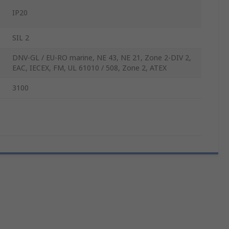
IP20
SIL 2
DNV-GL / EU-RO marine, NE 43, NE 21, Zone 2-DIV 2,
EAC, IECEX, FM, UL 61010 / 508, Zone 2, ATEX
3100