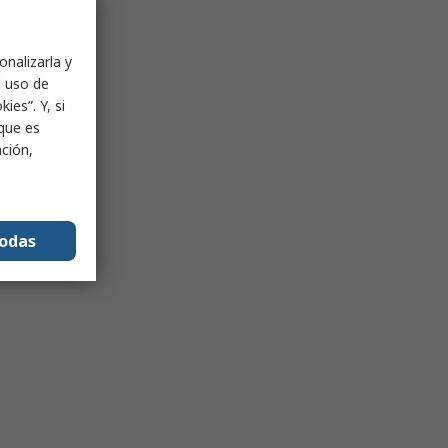
onalizarla y
l uso de
ies”. Y, si
nque es
ación,
todas