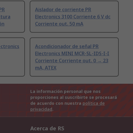
PR
Aislador de corriente PR
atura
Electronics 3100 Corriente 6 V dc
ón
Corriente out. 50 mA
ectronics
Acondicionador de señal PR
Electronics MINI MCR-SL-IDS-I-I
Corriente Corriente out. 0 → 23
mA, ATEX
La información personal que nos
proporciones al suscribirte se procesará
de acuerdo con nuestra
política de
privacidad
.
Acerca de RS