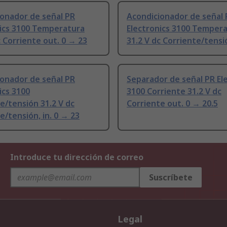
onador de señal PR
Acondicionador de señal 
nics 3100 Temperatura
Electronics 3100 Temper
c Corriente out. 0 → 23
31.2 V dc Corriente/tensi
onador de señal PR
Separador de señal PR El
ics 3100
3100 Corriente 31.2 V dc
e/tensión 31.2 V dc
Corriente out. 0 → 20.5
e/tensión, in. 0 → 23
Introduce tu dirección de correo
Suscríbete
Legal