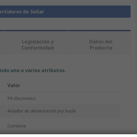
ertidores de Señal
Legislación y
Datos del
Conformidad
Producto
ndo uno o varios atributos.
Valor
PR Electronics
Aislador de alimentación por bucle
Corriente