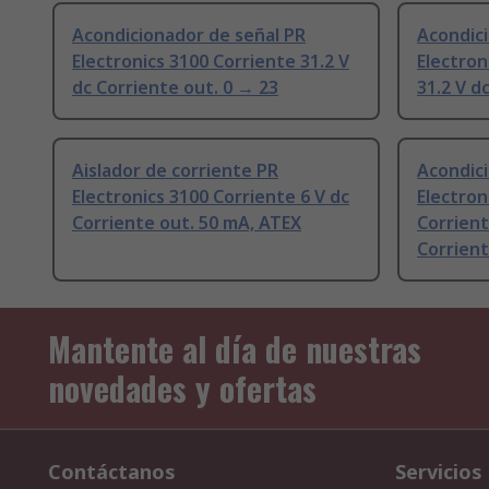
Acondicionador de señal PR
Acondici
Electronics 3100 Corriente 31.2 V
Electro
dc Corriente out. 0 → 23
31.2 V d
Aislador de corriente PR
Acondici
Electronics 3100 Corriente 6 V dc
Electron
Corriente out. 50 mA, ATEX
Corrient
Corrient
Mantente al día de nuestras
novedades y ofertas
Contáctanos
Servicios