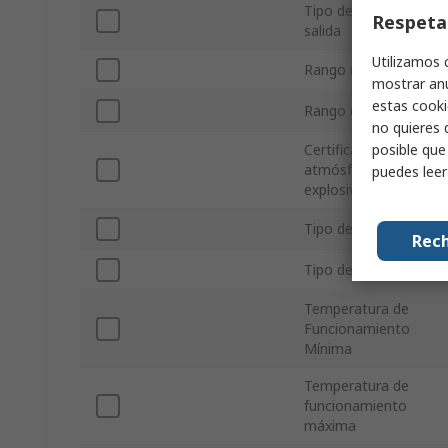
Tipo de señal de
Respeta
salida
Utilizamos 
Rango de Entrada
mostrar anu
estas cooki
Rango de Salida
no quieres 
posible que
Certificación de
atmósferas
puedes lee
explosivas
Tipo de montaje
Rech
Tipo de Terminal
Temperatura de
Funcionamiento
Mínima
Temperatura de
funcionamiento
máxima