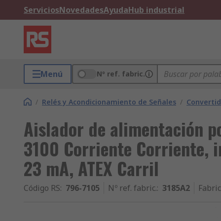
Servicios
Novedades
Ayuda
Hub industrial
Menú
Nº ref. fabric.
/
Relés y Acondicionamiento de Señales
/
Convertid
Aislador de alimentación p
3100 Corriente Corriente, 
23 mA, ATEX Carril
Código RS
:
796-7105
Nº ref. fabric.
:
3185A2
Fabri