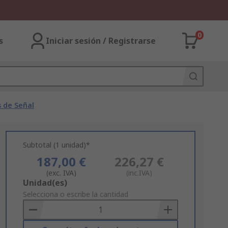
0
s
Iniciar sesión / Registrarse
 de Señal
Subtotal (1 unidad)*
187,00 €
226,27 €
(exc. IVA)
(inc.IVA)
Add
Unidad(es)
to
Selecciona o escribe la cantidad
Basket