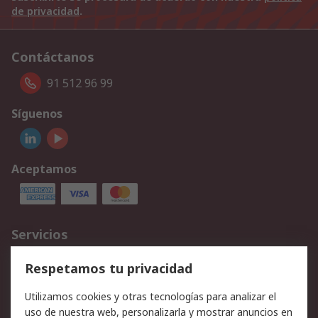
de privacidad
.
Contáctanos
91 512 96 99
Síguenos
Aceptamos
Servicios
Cómo realizar pedidos
Devoluciones
Respetamos tu privacidad
Facturación y pago
Formas de entrega
Utilizamos cookies y otras tecnologías para analizar el
Ofertas
Soporte técnico
uso de nuestra web, personalizarla y mostrar anuncios en