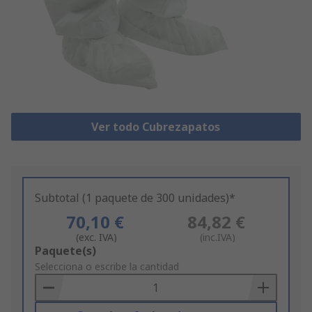
Ver todo Cubrezapatos
Subtotal (1 paquete de 300 unidades)*
70,10 €
84,82 €
(exc. IVA)
(inc.IVA)
Add
Paquete(s)
to
Selecciona o escribe la cantidad
Basket