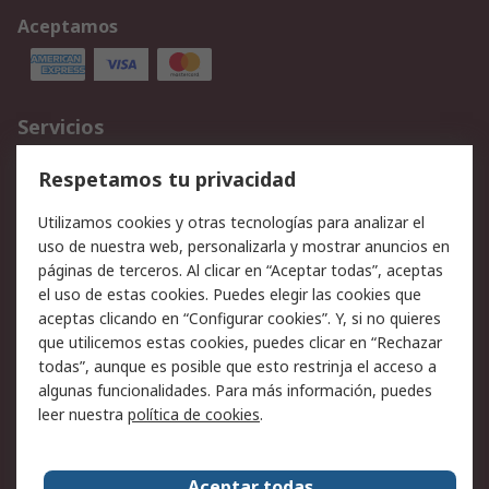
Aceptamos
Servicios
Cómo realizar pedidos
Devoluciones
Respetamos tu privacidad
Facturación y pago
Formas de entrega
Utilizamos cookies y otras tecnologías para analizar el
Ofertas
Soporte técnico
uso de nuestra web, personalizarla y mostrar anuncios en
páginas de terceros. Al clicar en “Aceptar todas”, aceptas
Legal
el uso de estas cookies. Puedes elegir las cookies que
aceptas clicando en “Configurar cookies”. Y, si no quieres
Aviso legal
Política de privacidad -
que utilicemos estas cookies, puedes clicar en “Rechazar
Actualizada
todas”, aunque es posible que esto restrinja el acceso a
Política sobre cookies
Seguridad de emails
algunas funcionalidades. Para más información, puedes
Certificaciones de
Condiciones de venta
leer nuestra
política de cookies
.
empresa
Aceptar todas