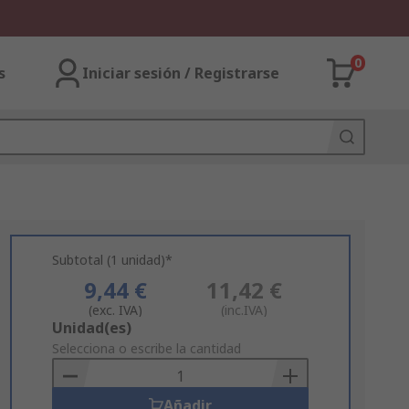
0
s
Iniciar sesión / Registrarse
Subtotal (1 unidad)*
9,44 €
11,42 €
(exc. IVA)
(inc.IVA)
Add
Unidad(es)
to
Selecciona o escribe la cantidad
Basket
Añadir