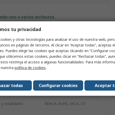
ndo uno o varios atributos.
mos tu privacidad
Valor
cookies y otras tecnologías para analizar el uso de nuestra web, pers
RS PRO
ncios en páginas de terceros. Al clicar en “Aceptar todas”, aceptas e
es. Puedes elegir las cookies que aceptas clicando en “Configurar cook
cto
Divisor de RF
que utilicemos estas cookies, puedes clicar en “Rechazar todas”, au
az
Aéreo para TV
 esto restrinja el acceso a algunas funcionalidades. Para más inform
r nuestra
política de cookies
.
vijas
1
Coaxial
azar todas
Configurar cookies
Aceptar 
omas
1
s y estándares
REACH, RoHS, UKCA, CE