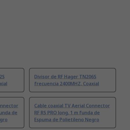
2S
Divisor de RF Hager TN206S
xial
frecuencia 2400MHZ, Coaxial
onnector
Cable coaxial TV Aerial Connector
funda de
RF RS PRO long. 1 m funda de
egro
Espuma de Polietileno Negro