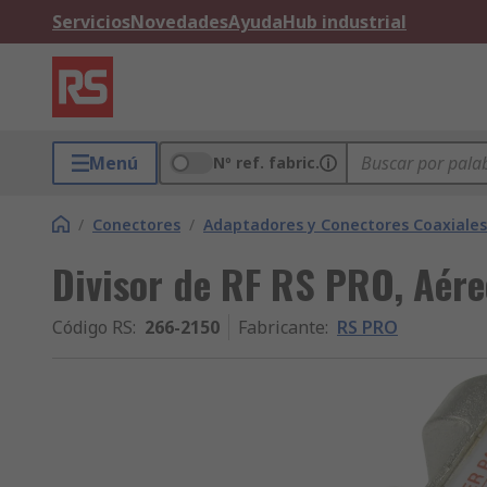
Servicios
Novedades
Ayuda
Hub industrial
Menú
Nº ref. fabric.
/
Conectores
/
Adaptadores y Conectores Coaxiales
Divisor de RF RS PRO, Aére
Código RS
:
266-2150
Fabricante
:
RS PRO