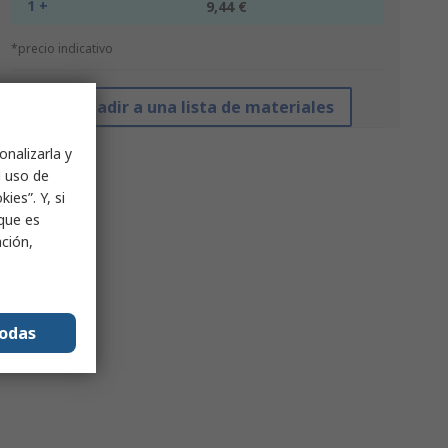
1 +
9,44 €
*precio indicativo
Añadir a una lista de materiales
onalizarla y
l uso de
ies”. Y, si
nque es
ación,
todas