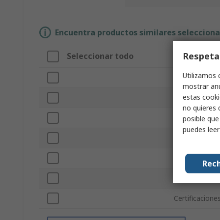
Encuentra productos similares selecciona
Respeta
Seleccionar todo
Atributo
Utilizamos 
Marca
mostrar anu
estas cooki
Tipo de produ
no quieres 
Tipo de interf
posible que
puedes lee
Número de cla
Tipo de cable
Rech
Número de t
Certificacione