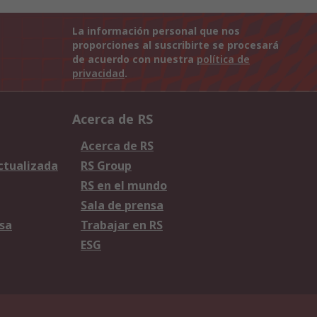
La información personal que nos
proporciones al suscribirte se procesará
de acuerdo con nuestra
política de
privacidad
.
Acerca de RS
Acerca de RS
Actualizada
RS Group
RS en el mundo
Sala de prensa
sa
Trabajar en RS
ESG