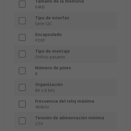
Tamaño de la memoria
64kB
Tipo de interfaz
Serie I2C
Encapsulado
PDIP
Tipo de montaje
Orificio pasante
Número de pines
8
Organización
8K x 8 bits
Frecuencia del reloj máxima
400kHz
Tensión de alimentación mínima
2.5V