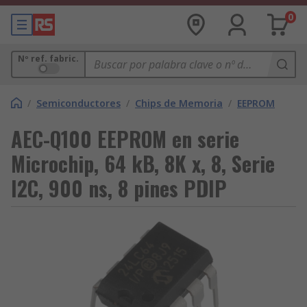
0
Nº ref. fabric.
/
Semiconductores
/
Chips de Memoria
/
EEPROM
AEC-Q100 EEPROM en serie
Microchip, 64 kB, 8K x, 8, Serie
I2C, 900 ns, 8 pines PDIP