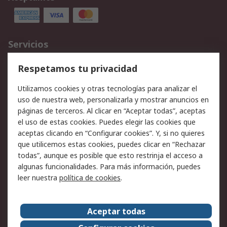
Servicios
Cómo realizar pedidos
Devoluciones
Respetamos tu privacidad
Facturación y pago
Formas de entrega
Utilizamos cookies y otras tecnologías para analizar el
Ofertas
Soporte técnico
uso de nuestra web, personalizarla y mostrar anuncios en
páginas de terceros. Al clicar en “Aceptar todas”, aceptas
Legal
el uso de estas cookies. Puedes elegir las cookies que
aceptas clicando en “Configurar cookies”. Y, si no quieres
Aviso legal
Política de privacidad -
que utilicemos estas cookies, puedes clicar en “Rechazar
Actualizada
todas”, aunque es posible que esto restrinja el acceso a
Política sobre cookies
Seguridad de emails
algunas funcionalidades. Para más información, puedes
Certificaciones de
Condiciones de venta
leer nuestra
política de cookies
.
empresa
Aceptar todas
Acerca de RS