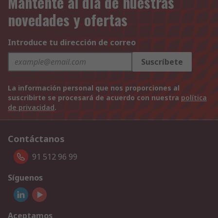
Mantente al día de nuestras
novedades y ofertas
Introduce tu dirección de correo
Suscríbete
La información personal que nos proporciones al
suscribirte se procesará de acuerdo con nuestra
política
de privacidad
.
Contáctanos
91 512 96 99
Síguenos
Aceptamos