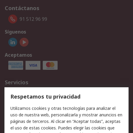
Contáctanos
91 512 96 99
Síguenos
Aceptamos
Servicios
Cómo realizar pedidos
Devoluciones
Respetamos tu privacidad
Facturación y pago
Formas de entrega
Utilizamos cookies y otras tecnologías para analizar el
Ofertas
Soporte técnico
uso de nuestra web, personalizarla y mostrar anuncios en
páginas de terceros. Al clicar en “Aceptar todas”, aceptas
Legal
el uso de estas cookies. Puedes elegir las cookies que