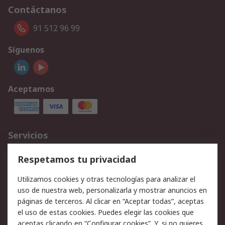
Contáctanos
91 512 96 99
Síguenos
Aceptamos
Servicios
Cómo realizar pedidos
Devoluciones
Respetamos tu privacidad
Facturación y pago
Formas de entrega
Utilizamos cookies y otras tecnologías para analizar el
Ofertas
Soporte técnico
uso de nuestra web, personalizarla y mostrar anuncios en
páginas de terceros. Al clicar en “Aceptar todas”, aceptas
Legal
el uso de estas cookies. Puedes elegir las cookies que
aceptas clicando en “Configurar cookies”. Y, si no quieres