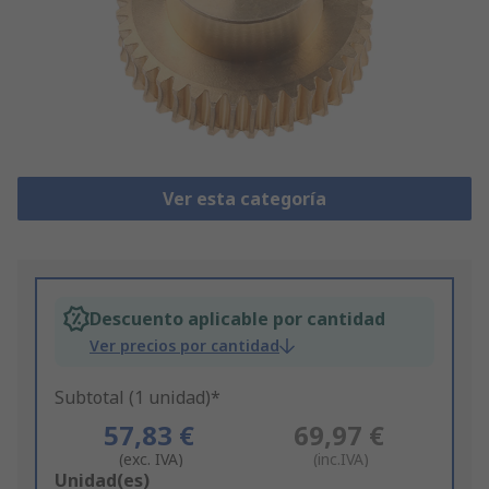
Ver esta categoría
Descuento aplicable por cantidad
Ver precios por cantidad
Subtotal (1 unidad)*
57,83 €
69,97 €
(exc. IVA)
(inc.IVA)
Add
Unidad(es)