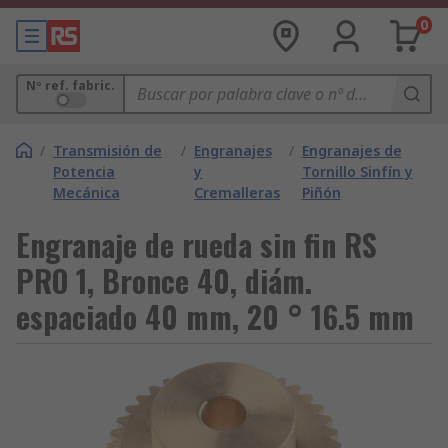
0
Nº ref. fabric.
/
Transmisión de
/
Engranajes
/
Engranajes de
Potencia
y
Tornillo Sinfín y
Mecánica
Cremalleras
Piñón
Engranaje de rueda sin fin RS
PRO 1, Bronce 40, diám.
espaciado 40 mm, 20 ° 16.5 mm