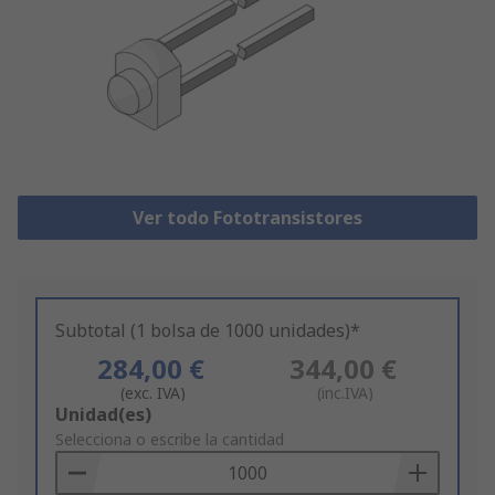
Ver todo Fototransistores
Subtotal (1 bolsa de 1000 unidades)*
284,00 €
344,00 €
(exc. IVA)
(inc.IVA)
Add
Unidad(es)
to
Selecciona o escribe la cantidad
Basket