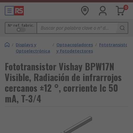
0
Nº ref. fabric.
/
Displays y
/
Optoacopladores
/
Fototransistore
Optoelectrónica
y Fotodetectores
Fototransistor Vishay BPW17N
Visible, Radiación de infrarrojos
cercanos ±12 °, corriente Ic 50
mA, T-3/4