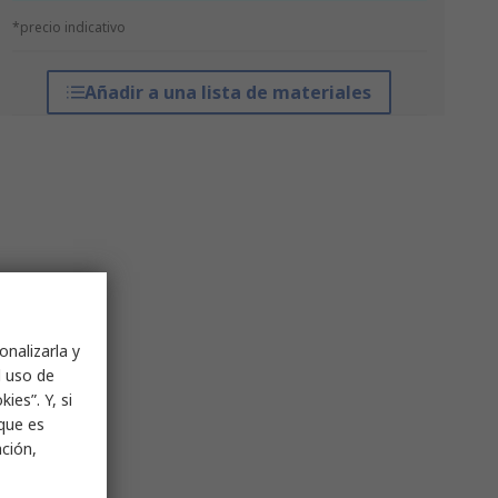
*precio indicativo
Añadir a una lista de materiales
onalizarla y
l uso de
ies”. Y, si
nque es
ación,