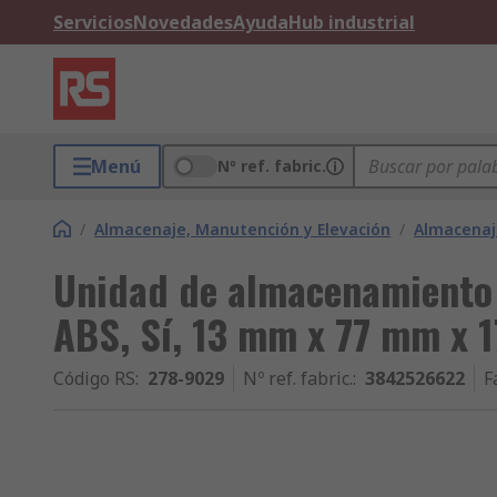
Servicios
Novedades
Ayuda
Hub industrial
Menú
Nº ref. fabric.
/
Almacenaje, Manutención y Elevación
/
Almacenaje
Unidad de almacenamiento 
ABS, Sí, 13 mm x 77 mm x 
Código RS
:
278-9029
Nº ref. fabric.
:
3842526622
F