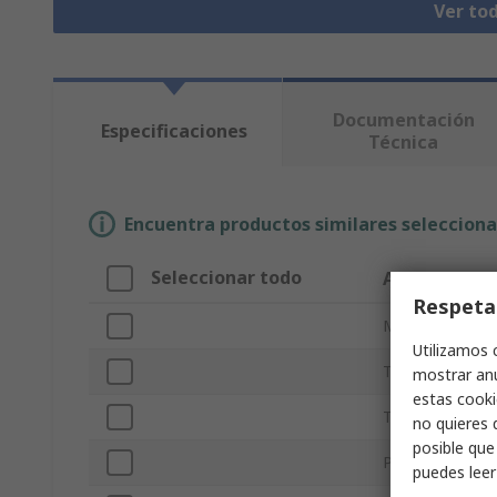
Ver to
Documentación
Especificaciones
Técnica
Encuentra productos similares selecciona
Seleccionar todo
Atributo
Respeta
Marca
Utilizamos 
Tipo Sub
mostrar anu
estas cooki
Tipo de produc
no quieres 
posible que
Portátil
puedes lee