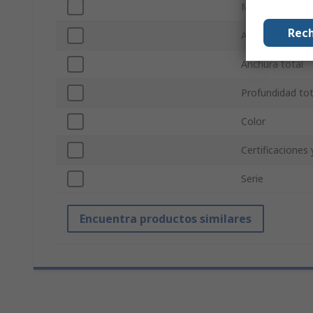
Material de la 
Rech
Altura total
Anchura total
Profundidad tot
Color
Certificaciones
Serie
Encuentra productos similares