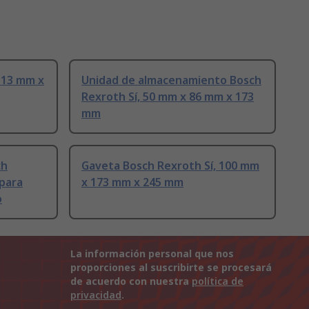
 13 mm x
Unidad de almacenamiento Bosch
Rexroth Sí, 50 mm x 86 mm x 173
mm
ch
Gaveta Bosch Rexroth Sí, 100 mm
para
x 173 mm x 245 mm
o
La información personal que nos
proporciones al suscribirte se procesará
de acuerdo con nuestra
política de
privacidad
.