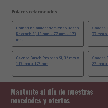
Enlaces relacionados
Unidad de almacenamiento Bosch
Gaveta B
Rexroth Sí, 13 mm x 77 mm x 173
77 mm x
mm
Gaveta Bosch Rexroth Sí, 32 mm x
Gaveta B
117 mm x 173 mm
82 mm x
Mantente al día de nuestras
novedades y ofertas