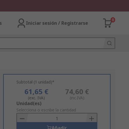
0
s
Iniciar sesión / Registrarse
Subtotal (1 unidad)*
61,65 €
74,60 €
(exc. IVA)
(inc.IVA)
Add
Unidad(es)
to
Selecciona o escribe la cantidad
Basket
Añadir