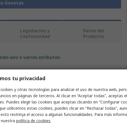
do Gavetas
Legislación y
Datos del
Conformidad
Producto
ndo uno o varios atributos.
Valor
mos tu privacidad
Bosch Rexroth
cookies y otras tecnologías para analizar el uso de nuestra web, pers
Gaveta
ncios en páginas de terceros. Al clicar en “Aceptar todas”, aceptas e
es. Puedes elegir las cookies que aceptas clicando en “Configurar cook
to
Unidad de almacenamiento
que utilicemos estas cookies, puedes clicar en “Rechazar todas”, au
 esto restrinja el acceso a algunas funcionalidades. Para más inform
Sí
r nuestra
política de cookies
.