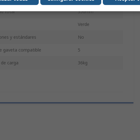
d total
350mm
Verde
iones y estándares
No
 gaveta compatible
5
 de carga
36kg