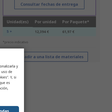
Consultar fechas de entrega
Unidad(es)
Por unidad
Por Paquete*
5 +
12,394 €
61,97 €
*precio indicativo
Añadir a una lista de materiales
onalizarla y
l uso de
ies”. Y, si
nque es
ación,
todas