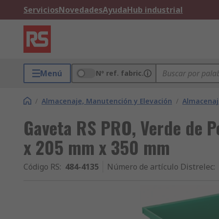
Servicios
Novedades
Ayuda
Hub industrial
Menú
Nº ref. fabric.
/
Almacenaje, Manutención y Elevación
/
Almacenaje
Gaveta RS PRO, Verde de Po
x 205 mm x 350 mm
Código RS
:
484-4135
Número de artículo Distrelec
: