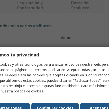
Legislación y
Datos del
Conformidad
Producto
ndo uno o varios atributos.
o
Valor
RS PRO
mos tu privacidad
Gaveta
cookies y otras tecnologías para analizar el uso de nuestra web, pers
roducto
Gaveta
ncios en páginas de terceros. Al clicar en “Aceptar todas”, aceptas e
es. Puedes elegir las cookies que aceptas clicando en “Configurar cook
Sí
que utilicemos estas cookies, puedes clicar en “Rechazar todas”, au
 esto restrinja el acceso a algunas funcionalidades. Para más inform
e la gaveta
Polipropileno
r nuestra
política de cookies
.
al
181mm
azar todas
Configurar cookies
Aceptar 
otal
205mm