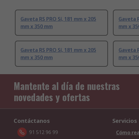
Gaveta RS PRO Sí, 181 mm x 205
Gaveta R
mm x 350 mm
mm x 3
Gaveta RS PRO Sí, 181 mm x 205
Gaveta R
mm x 350 mm
mm x 3
Mantente al día de nuestras
novedades y ofertas
Contáctanos
Servicios
91 512 96 99
Cómo rea