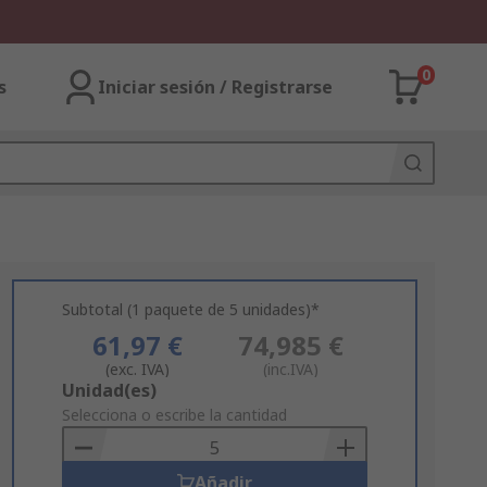
0
s
Iniciar sesión / Registrarse
Subtotal (1 paquete de 5 unidades)*
61,97 €
74,985 €
(exc. IVA)
(inc.IVA)
Add
Unidad(es)
to
Selecciona o escribe la cantidad
Basket
Añadir