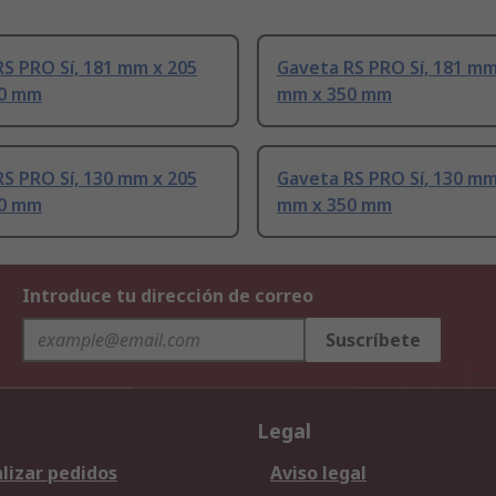
S PRO Sí, 181 mm x 205
Gaveta RS PRO Sí, 181 mm
50 mm
mm x 350 mm
S PRO Sí, 130 mm x 205
Gaveta RS PRO Sí, 130 mm
50 mm
mm x 350 mm
Introduce tu dirección de correo
Suscríbete
Legal
lizar pedidos
Aviso legal