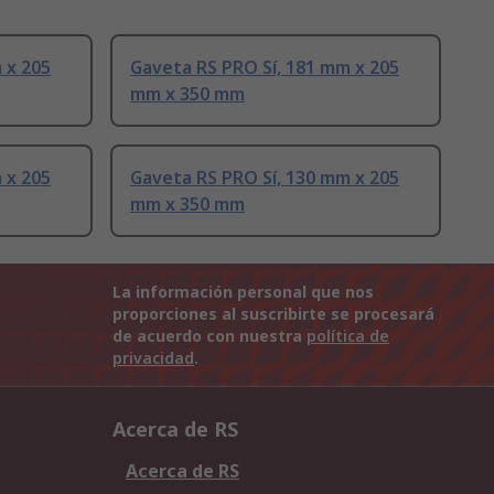
 x 205
Gaveta RS PRO Sí, 181 mm x 205
mm x 350 mm
 x 205
Gaveta RS PRO Sí, 130 mm x 205
mm x 350 mm
La información personal que nos
proporciones al suscribirte se procesará
de acuerdo con nuestra
política de
privacidad
.
Acerca de RS
Acerca de RS