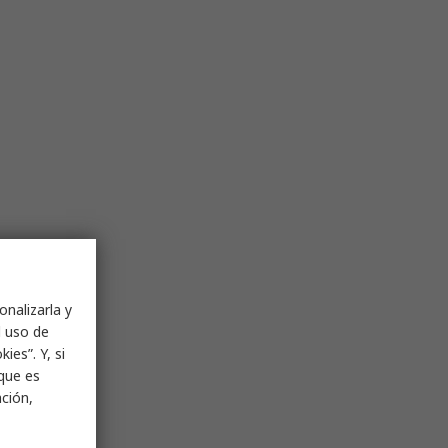
onalizarla y
l uso de
ies”. Y, si
nque es
ación,