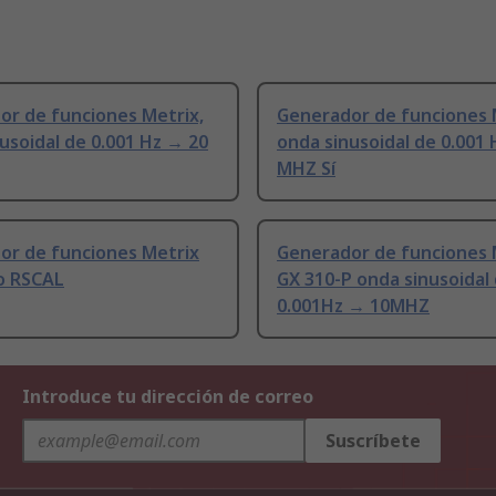
or de funciones Metrix,
Generador de funciones 
usoidal de 0.001 Hz → 20
onda sinusoidal de 0.001
MHZ Sí
or de funciones Metrix
Generador de funciones 
do RSCAL
GX 310-P onda sinusoidal
0.001Hz → 10MHZ
Introduce tu dirección de correo
Suscríbete