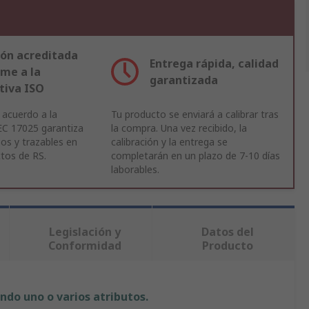
ión acreditada
Entrega rápida, calidad
me a la
garantizada
iva ISO
 acuerdo a la
Tu producto se enviará a calibrar tras
EC 17025 garantiza
la compra. Una vez recibido, la
sos y trazables en
calibración y la entrega se
tos de RS.
completarán en un plazo de 7-10 días
laborables.
Legislación y
Datos del
Conformidad
Producto
ndo uno o varios atributos.