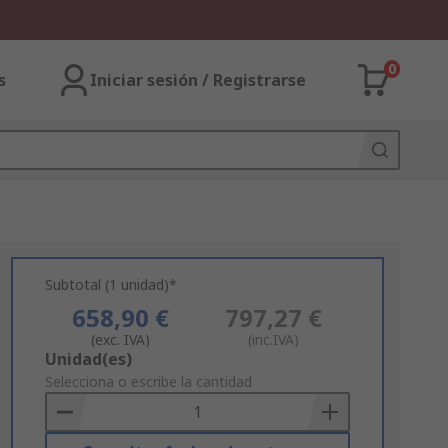
0
s
Iniciar sesión / Registrarse
Subtotal (1 unidad)*
658,90 €
797,27 €
(exc. IVA)
(inc.IVA)
Add
Unidad(es)
to
Selecciona o escribe la cantidad
Basket