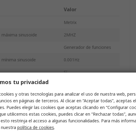
Valor
Metrix
a máxima sinusoide
2MHZ
Generador de funciones
 mínima sinusoide
0.001Hz
Sí
mos tu privacidad
Sí
cookies y otras tecnologías para analizar el uso de nuestra web, pers
Sí
ncios en páginas de terceros. Al clicar en “Aceptar todas”, aceptas e
es. Puedes elegir las cookies que aceptas clicando en “Configurar cook
227mm
que utilicemos estas cookies, puedes clicar en “Rechazar todas”, au
 esto restrinja el acceso a algunas funcionalidades. Para más inform
tándares
IEC/EN
r nuestra
política de cookies
.
2.8kg