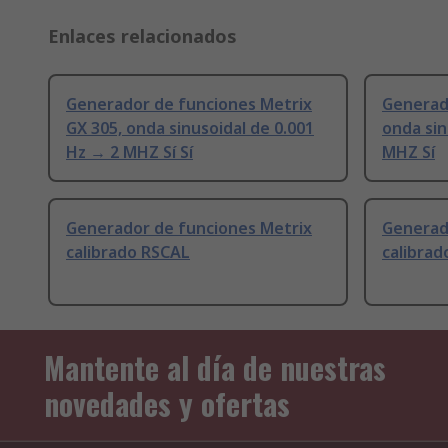
Enlaces relacionados
Generador de funciones Metrix
Generad
GX 305, onda sinusoidal de 0.001
onda sin
Hz → 2 MHZ Sí Sí
MHZ Sí
Generador de funciones Metrix
Generad
calibrado RSCAL
calibra
Mantente al día de nuestras
novedades y ofertas