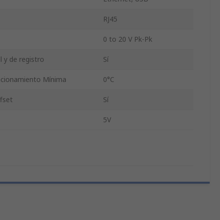
RJ45
0 to 20 V Pk-Pk
l y de registro
Sí
ncionamiento Mínima
0°C
ffset
Sí
5V