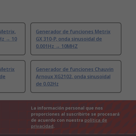
Metrix,
Generador de funciones Metrix
 Hz → 10
GX 310-P, onda sinusoidal de
0.001Hz → 10MHZ
Metrix
Generador de funciones Chauvin
 de
Arnoux XG2102, onda sinusoidal
de 0.02Hz
La información personal que nos
proporciones al suscribirte se procesará
de acuerdo con nuestra
política de
privacidad
.