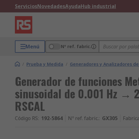
Servicios
Novedades
Ayuda
Hub industrial
Menú
Nº ref. fabric.
/
Prueba y Medida
/
Generadores y Analizadores de
Generador de funciones Me
sinusoidal de 0.001 Hz → 2
RSCAL
Código RS
:
192-5864
Nº ref. fabric.
:
GX305
Fabric