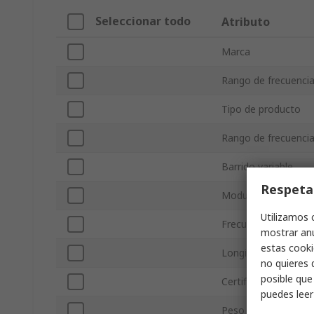
Seleccionar todo
Atributo
Marca
Rango de frecuenci
Tipo de producto
Rango de frecuencia
Barrido variable
Respeta
Modulación FM
Utilizamos 
Frecuencia digital
mostrar anu
estas cooki
Longitud
no quieres 
posible que
Certificaciones y es
puedes lee
Peso