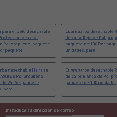
a para el pelo desechable
Cubrebarba desechable 
Protection de color
de color Rojo de Poliprop
e Polipropileno, paquete
paquete de 100 Por paq
Por paquete
unidades, para
rba desechable Hairtite
Cubrebarba desechable 
 Azul de Polipropileno
de color Blanco de Polipr
 de 25 Por paquete
paquete de 100 unidades
, para
Introduce tu dirección de correo