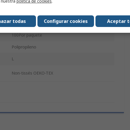
r nuestra
política de cookies
.
Sí
Industria de belleza, Aplicaciones industriales y
azar todas
Configurar cookies
Aceptar 
alimentarias, Industrial general, Sector médico
100Por paquete
Polipropileno
L
Non-tissés OEKO-TEX