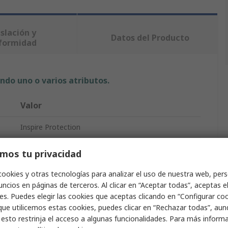
slación y
Datos del Producto
formidad
ndo uno o varios atributos.
Valor
Inspire Protection
Cubrebarba
mos tu privacidad
Cubrebarba
cookies y otras tecnologías para analizar el uso de nuestra web, pers
ncios en páginas de terceros. Al clicar en “Aceptar todas”, aceptas e
Azul
es. Puedes elegir las cookies que aceptas clicando en “Configurar cook
que utilicemos estas cookies, puedes clicar en “Rechazar todas”, au
le
Desechable
 esto restrinja el acceso a algunas funcionalidades. Para más inform