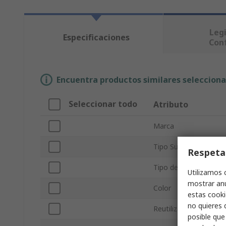
Legi
Especificaciones
Con
Encuentra productos similares selecciona
Seleccionar todo
Atributo
Marca
Tipo Sub
Respeta
Tipo de producto
Utilizamos 
mostrar anu
Color
estas cooki
no quieres 
Reutilizable/desechab
posible que