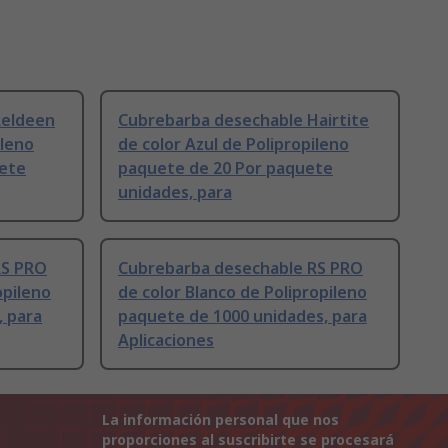
Reldeen
Cubrebarba desechable Hairtite
ileno
de color Azul de Polipropileno
uete
paquete de 20 Por paquete
unidades, para
RS PRO
Cubrebarba desechable RS PRO
opileno
de color Blanco de Polipropileno
, para
paquete de 1000 unidades, para
Aplicaciones
La información personal que nos
proporciones al suscribirte se procesará