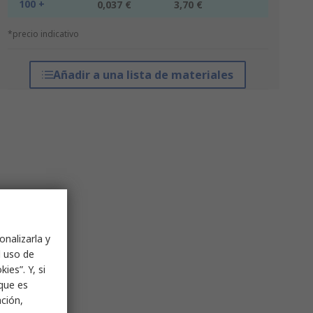
100 +
0,037 €
3,70 €
*precio indicativo
Añadir a una lista de materiales
onalizarla y
l uso de
ies”. Y, si
nque es
ación,