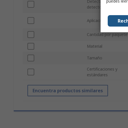
puedes lee
Detectable por
detector de metal
Rech
Aplicación
Cantidad por paquete
Material
Tamaño
Certificaciones y
estándares
Encuentra productos similares