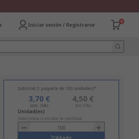
0
s
Iniciar sesión / Registrarse
Subtotal (1 paquete de 100 unidades)*
3,70 €
4,50 €
(exc. IVA)
(inc.IVA)
Add
Unidad(es)
to
Selecciona o escribe la cantidad
Basket
Añadir