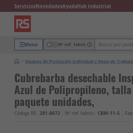
Servicios
Novedades
Ayuda
Hub industrial
Menú
Nº ref. fabric.
/
Equipos de Protección Individual y Ropa de Trabajo
Cubrebarba desechable Insp
Azul de Polipropileno, tall
paquete unidades,
Código RS
:
281-8672
Nº ref. fabric.
:
CBM-11-S
Fab