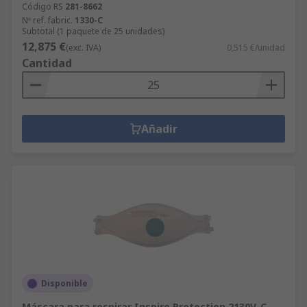
Código RS
281-8662
Nº ref. fabric.
1330-C
Subtotal (1 paquete de 25 unidades)
12,875 €
(exc. IVA)
0,515 €/unidad
Cantidad
Añadir
Disponible
Máscara para respirar Inspire Protection 2130V-C,