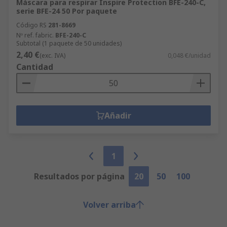
Máscara para respirar Inspire Protection BFE-240-C,
serie BFE-24 50 Por paquete
Código RS
281-8669
Nº ref. fabric.
BFE-240-C
Subtotal (1 paquete de 50 unidades)
2,40 €
(exc. IVA)
0,048 €/unidad
Cantidad
Añadir
1
Resultados por página
20
50
100
Volver arriba