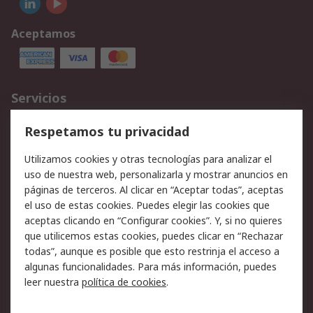
Aceptamos
Servicios
Cómo realizar pedidos
Devoluciones
Respetamos tu privacidad
Facturación y pago
Formas de entrega
Utilizamos cookies y otras tecnologías para analizar el
Ofertas
Soporte técnico
uso de nuestra web, personalizarla y mostrar anuncios en
páginas de terceros. Al clicar en “Aceptar todas”, aceptas
Legal
el uso de estas cookies. Puedes elegir las cookies que
aceptas clicando en “Configurar cookies”. Y, si no quieres
Aviso legal
Política de privacidad -
que utilicemos estas cookies, puedes clicar en “Rechazar
Actualizada
todas”, aunque es posible que esto restrinja el acceso a
Política sobre cookies
Seguridad de emails
algunas funcionalidades. Para más información, puedes
Certificaciones de
Condiciones de venta
leer nuestra
política de cookies
.
empresa