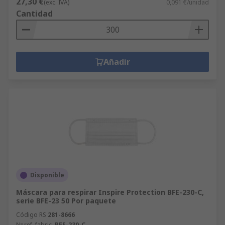
27,30 €
(exc. IVA)
0,091 €/unidad
Cantidad
Añadir
Disponible
Máscara para respirar Inspire Protection BFE-230-C,
serie BFE-23 50 Por paquete
Código RS
281-8666
Nº ref. fabric.
BFE-230-C