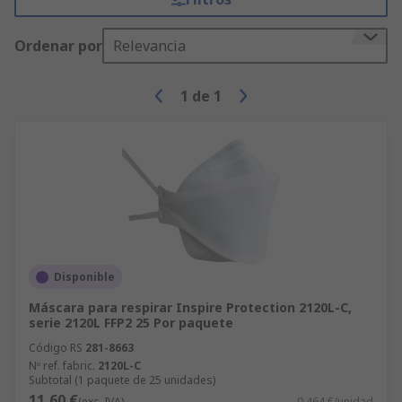
Ordenar por
Relevancia
1
de
1
Disponible
Máscara para respirar Inspire Protection 2120L-C,
serie 2120L FFP2 25 Por paquete
Código RS
281-8663
Nº ref. fabric.
2120L-C
Subtotal (1 paquete de 25 unidades)
11,60 €
(exc. IVA)
0,464 €/unidad