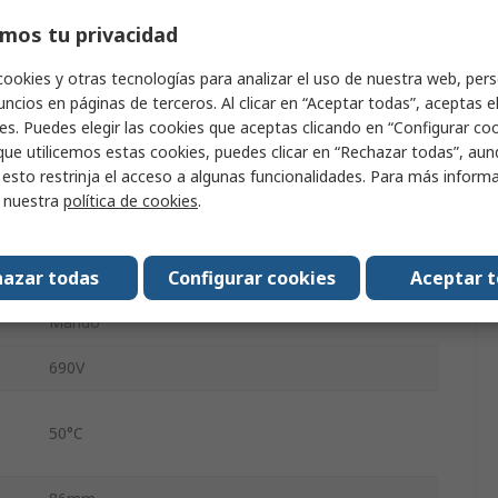
Tornillo
mos tu privacidad
2
cookies y otras tecnologías para analizar el uso de nuestra web, pers
ón
90 °
ncios en páginas de terceros. Al clicar en “Aceptar todas”, aceptas e
es. Puedes elegir las cookies que aceptas clicando en “Configurar cook
IP
IP65
que utilicemos estas cookies, puedes clicar en “Rechazar todas”, au
 esto restrinja el acceso a algunas funcionalidades. Para más inform
r nuestra
política de cookies
.
-25°C
azar todas
Configurar cookies
Aceptar 
o
20A
Mando
690V
50°C