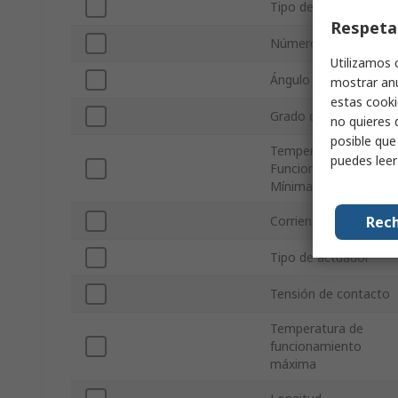
Tipo de Terminal
Respeta
Número de polos
Utilizamos 
Ángulo de conmutaci
mostrar anu
estas cooki
Grado de protección 
no quieres 
posible que
Temperatura de
puedes lee
Funcionamiento
Mínima
Rech
Corriente de contact
Tipo de actuador
Tensión de contacto
Temperatura de
funcionamiento
máxima