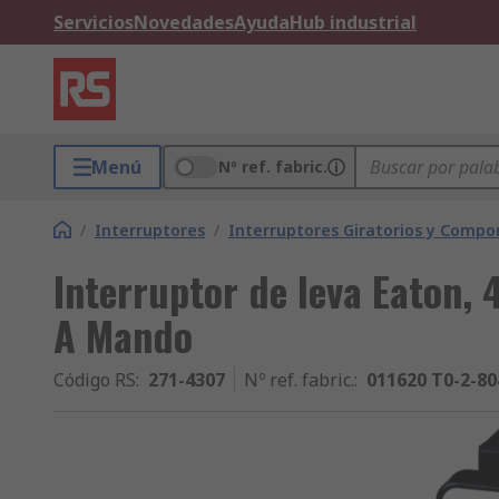
Servicios
Novedades
Ayuda
Hub industrial
Menú
Nº ref. fabric.
/
Interruptores
/
Interruptores Giratorios y Comp
Interruptor de leva Eaton, 
A Mando
Código RS
:
271-4307
Nº ref. fabric.
:
011620 T0-2-80