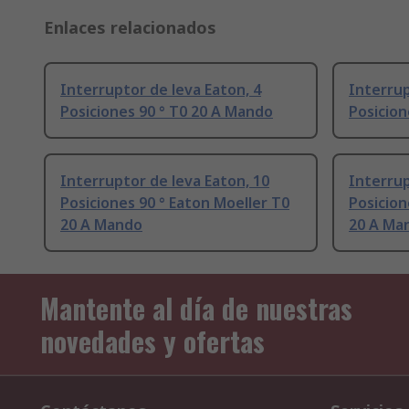
Enlaces relacionados
Interruptor de leva Eaton, 4
Interrup
Posiciones 90 ° T0 20 A Mando
Posicion
Interruptor de leva Eaton, 10
Interrup
Posiciones 90 ° Eaton Moeller T0
Posicion
20 A Mando
20 A Ma
Mantente al día de nuestras
novedades y ofertas