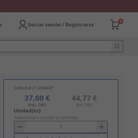
0
s
Iniciar sesión / Registrarse
Subtotal (1 unidad)*
37,00 €
44,77 €
(exc. IVA)
(inc.IVA)
Add
Unidad(es)
to
Selecciona o escribe la cantidad
Basket