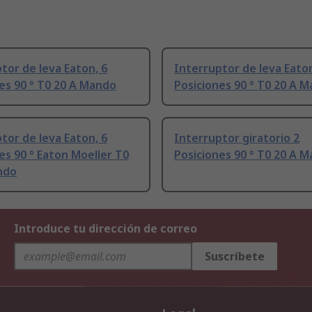
tor de leva Eaton, 6
Interruptor de leva Eaton
es 90 ° T0 20 A Mando
Posiciones 90 ° T0 20 A 
tor de leva Eaton, 6
Interruptor giratorio 2
es 90 ° Eaton Moeller T0
Posiciones 90 ° T0 20 A 
ndo
Introduce tu dirección de correo
Suscríbete