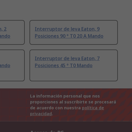
, 2
Interruptor de leva Eaton, 9
Mando
Posiciones 90 ° T0 20 A Mando
Interruptor de leva Eaton, 7
Mando
Posiciones 45 ° T0 Mando
La información personal que nos
proporciones al suscribirte se procesará
de acuerdo con nuestra
política de
privacidad
.