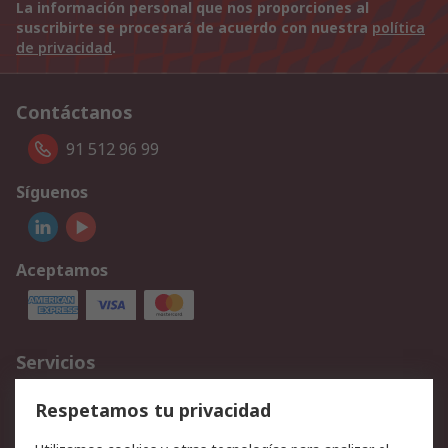
La información personal que nos proporciones al
suscribirte se procesará de acuerdo con nuestra
política
de privacidad
.
Contáctanos
91 512 96 99
Síguenos
Aceptamos
Servicios
Cómo realizar pedidos
Devoluciones
Respetamos tu privacidad
Facturación y pago
Formas de entrega