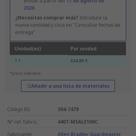
enviar a partir del
17 de agosto de
2026
¿Necesitas comprar más?
Introduce la
nueva cantidad y clica en "Consultar fechas de
entrega"
Unidad(es)
Por unidad
1 +
324,89 €
*precio indicativo
Añadir a una lista de materiales
Código RS
:
394-7479
Nº ref. fabric.
:
440T-MSALE100C
Fabricante
:
Allen Bradley Guardmaster