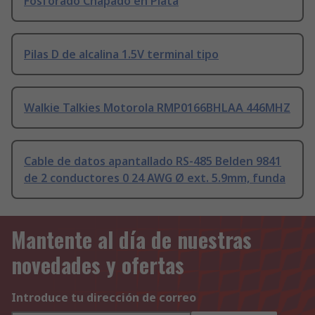
Fosforado Chapado en Plata
Pilas D de alcalina 1.5V terminal tipo
Walkie Talkies Motorola RMP0166BHLAA 446MHZ
Cable de datos apantallado RS-485 Belden 9841
de 2 conductores 0 24 AWG Ø ext. 5.9mm, funda
Mantente al día de nuestras
novedades y ofertas
Introduce tu dirección de correo