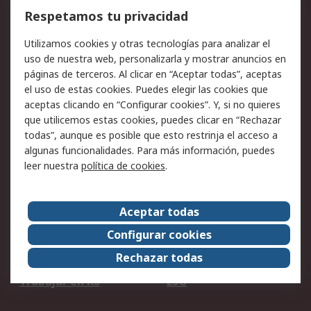
Cómo realizar pedidos
Devoluciones
Respetamos tu privacidad
Facturación y pago
Formas de entrega
Utilizamos cookies y otras tecnologías para analizar el
Ofertas
Soporte técnico
uso de nuestra web, personalizarla y mostrar anuncios en
páginas de terceros. Al clicar en “Aceptar todas”, aceptas
Legal
el uso de estas cookies. Puedes elegir las cookies que
aceptas clicando en “Configurar cookies”. Y, si no quieres
Aviso legal
Política de privacidad -
que utilicemos estas cookies, puedes clicar en “Rechazar
Actualizada
todas”, aunque es posible que esto restrinja el acceso a
Política sobre cookies
Seguridad de emails
algunas funcionalidades. Para más información, puedes
Certificaciones de
Condiciones de venta
leer nuestra
política de cookies
.
empresa
Aceptar todas
Acerca de RS
Configurar cookies
Acerca de RS
RS Group
Rechazar todas
RS en el mundo
Sala de prensa
Trabajar en RS
ESG