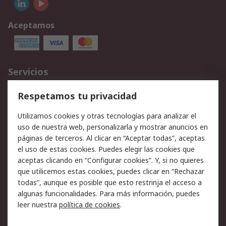
Aceptamos
Servicios
Cómo realizar pedidos
Devoluciones
Respetamos tu privacidad
Facturación y pago
Formas de entrega
Utilizamos cookies y otras tecnologías para analizar el
Ofertas
Soporte técnico
uso de nuestra web, personalizarla y mostrar anuncios en
páginas de terceros. Al clicar en “Aceptar todas”, aceptas
Legal
el uso de estas cookies. Puedes elegir las cookies que
aceptas clicando en “Configurar cookies”. Y, si no quieres
Aviso legal
Política de privacidad -
que utilicemos estas cookies, puedes clicar en “Rechazar
Actualizada
todas”, aunque es posible que esto restrinja el acceso a
Política sobre cookies
Seguridad de emails
algunas funcionalidades. Para más información, puedes
Certificaciones de
Condiciones de venta
leer nuestra
política de cookies
.
empresa