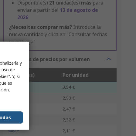
Disponible(s)
21
unidad(es)
más
para
enviar a partir del
13 de agosto de
2026
¿Necesitas comprar más?
Introduce la
nueva cantidad y clica en "Consultar fechas
de entrega"
Opciones de precios por volumen
onalizarla y
l uso de
Unidad(es)
Por unidad
ies”. Y, si
nque es
1 - 19
3,54 €
ación,
20 - 74
2,93 €
75 - 299
2,47 €
todas
300 - 599
2,32 €
600 +
2,11 €