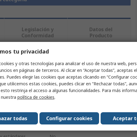
Legislación y
Datos del
Conformidad
Producto
mos tu privacidad
ndo uno o varios atributos.
cookies y otras tecnologías para analizar el uso de nuestra web, pers
ncios en páginas de terceros. Al clicar en “Aceptar todas”, aceptas e
Valor
es. Puedes elegir las cookies que aceptas clicando en “Configurar cook
que utilicemos estas cookies, puedes clicar en “Rechazar todas”, au
HARWIN
 esto restrinja el acceso a algunas funcionalidades. Para más inform
r nuestra
política de cookies
.
Kit de conectores
to
Zócalo DIL
azar todas
Configurar cookies
Aceptar 
it
Conector hembra DIL 2+2
 y estándares
No