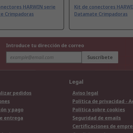
conectores HARWIN serie
Kit de conectores HARWI
e Crimpadoras
Datamate Crimpadoras
Introduce tu dirección de correo
Suscríbete
Legal
lizar pedidos
Aviso legal
ones
Política de privacidad - 
ión y pago
Política sobre cookies
e entrega
Seguridad de emails
Certificaciones de empre