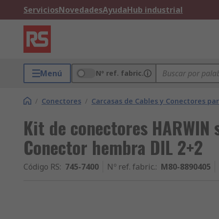
Servicios
Novedades
Ayuda
Hub industrial
Menú
Nº ref. fabric.
/
Conectores
/
Carcasas de Cables y Conectores pa
Kit de conectores HARWIN s
Conector hembra DIL 2+2
Código RS
:
745-7400
Nº ref. fabric.
:
M80-8890405