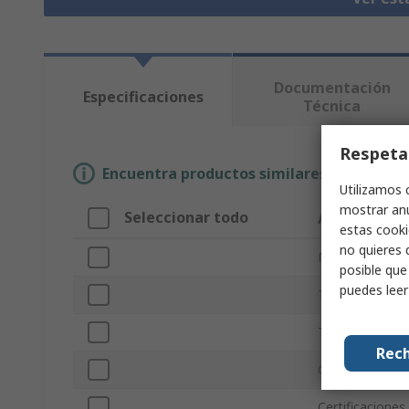
Documentación
Especificaciones
Técnica
Respeta
Encuentra productos similares selecciona
Utilizamos 
mostrar anu
Seleccionar todo
Atributo
estas cooki
no quieres 
Marca
posible que
puedes lee
Tipo de kit
Tipo de produc
Rech
Contenido del k
Certificaciones