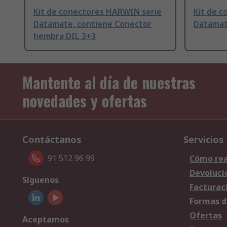
Kit de conectores HARWIN serie
Kit de 
Datamate, contiene Conector
Datamat
hembra DIL 3+3
Mantente al día de nuestras
novedades y ofertas
Contáctanos
Servicios
91 512 96 99
Cómo rea
Devoluci
Síguenos
Facturac
Formas d
Ofertas
Aceptamos