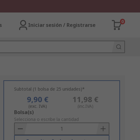
0
s
Iniciar sesión / Registrarse
Subtotal (1 bolsa de 25 unidades)*
9,90 €
11,98 €
(exc. IVA)
(inc.IVA)
Add
Bolsa(s)
to
Selecciona o escribe la cantidad
Basket