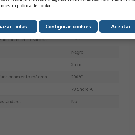
Fluoroelastómero
r nuestra
política de cookies
.
r
8mm
azar todas
Configurar cookies
Aceptar 
r
14mm
Funcionamiento Mínima
-15°C
Negro
3mm
funcionamiento máxima
200°C
79 Shore A
 estándares
No