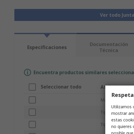
Ver todo Junta
Documentación
Especificaciones
Técnica
Encuentra productos similares selecciona
Seleccionar todo
Atributo
Respeta
Marca
Utilizamos 
Tipo de product
mostrar anu
estas cooki
Tipo Sub
no quieres 
posible que