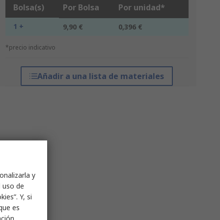
Bolsa(s)
Por Bolsa
Por unidad*
1 +
9,90 €
0,396 €
*precio indicativo
Añadir a una lista de materiales
onalizarla y
l uso de
ies”. Y, si
nque es
ación,