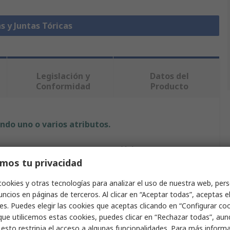
s y Juntas Tóricas
Legislación y
Datos del
Conformidad
Producto
ndo uno o varios atributos.
Valor
mos tu privacidad
RS PRO
cookies y otras tecnologías para analizar el uso de nuestra web, pers
o
Junta tórica
ncios en páginas de terceros. Al clicar en “Aceptar todas”, aceptas e
es. Puedes elegir las cookies que aceptas clicando en “Configurar cook
Junta tórica
que utilicemos estas cookies, puedes clicar en “Rechazar todas”, au
 esto restrinja el acceso a algunas funcionalidades. Para más inform