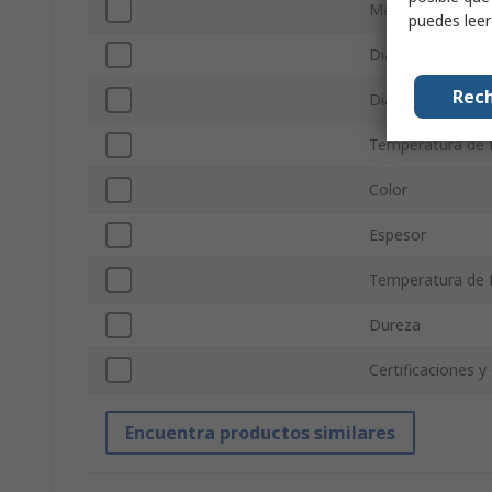
Material
puedes lee
Diámetro interio
Rech
Diámetro exterio
Temperatura de 
Color
Espesor
Temperatura de 
Dureza
Certificaciones y
Encuentra productos similares