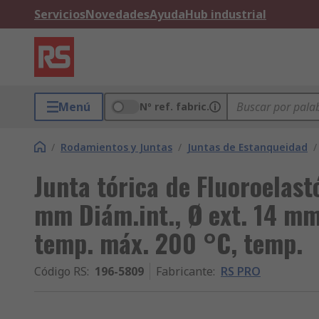
Servicios
Novedades
Ayuda
Hub industrial
Menú
Nº ref. fabric.
/
Rodamientos y Juntas
/
Juntas de Estanqueidad
/
Junta tórica de Fluoroelas
mm Diám.int., Ø ext. 14 m
temp. máx. 200 °C, temp.
Código RS
:
196-5809
Fabricante
:
RS PRO