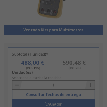
Ver todo Kits para Multímetros
Subtotal (1 unidad)*
488,00 €
590,48 €
(exc. IVA)
(inc.IVA)
Add
Unidad(es)
to
Selecciona o escribe la cantidad
Basket
Consultar fechas de entrega
Añadir