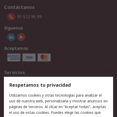
Contáctanos
91 512 96 99
Síguenos
Aceptamos
Servicios
Cómo realizar pedidos
Devoluciones
Respetamos tu privacidad
Facturación y pago
Formas de entrega
Utilizamos cookies y otras tecnologías para analizar el
Ofertas
Soporte técnico
uso de nuestra web, personalizarla y mostrar anuncios en
páginas de terceros. Al clicar en “Aceptar todas”, aceptas
Legal
el uso de estas cookies. Puedes elegir las cookies que