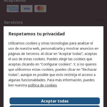
Aceptamos
Servicios
Cómo realizar pedidos
Devoluciones
Respetamos tu privacidad
Facturación y pago
Formas de entrega
Utilizamos cookies y otras tecnologías para analizar el
Ofertas
Soporte técnico
uso de nuestra web, personalizarla y mostrar anuncios en
páginas de terceros. Al clicar en “Aceptar todas”, aceptas
Legal
el uso de estas cookies. Puedes elegir las cookies que
aceptas clicando en “Configurar cookies”. Y, si no quieres
Aviso legal
Política de privacidad -
que utilicemos estas cookies, puedes clicar en “Rechazar
Actualizada
todas”, aunque es posible que esto restrinja el acceso a
Política sobre cookies
Seguridad de emails
algunas funcionalidades. Para más información, puedes
Certificaciones de
Condiciones de venta
leer nuestra
política de cookies
.
empresa
Aceptar todas
Acerca de RS