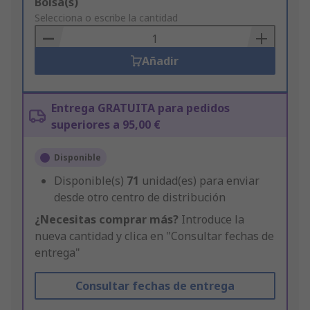
Add
Bolsa(s)
to
Selecciona o escribe la cantidad
Basket
Añadir
Entrega GRATUITA para pedidos
superiores a 95,00 €
Disponible
Disponible(s)
71
unidad(es) para enviar
desde otro centro de distribución
¿Necesitas comprar más?
Introduce la
nueva cantidad y clica en "Consultar fechas de
entrega"
Consultar fechas de entrega