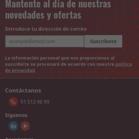
Mantente al día de nuestras
novedades y ofertas
Introduce tu dirección de correo
Suscríbete
La información personal que nos proporciones al
suscribirte se procesará de acuerdo con nuestra
política
de privacidad
.
Contáctanos
91 512 96 99
Síguenos