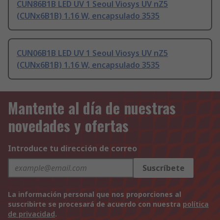
CUN86B1B LED UV 1 Seoul Viosys UV nZ5
(CUNx6B1B) 1.16 W, encapsulado 3535
CUN06B1B LED UV 1 Seoul Viosys UV nZ5
(CUNx6B1B) 1.16 W, encapsulado 3535
Mantente al día de nuestras
novedades y ofertas
Introduce tu dirección de correo
Suscríbete
La información personal que nos proporciones al
suscribirte se procesará de acuerdo con nuestra
política
de privacidad
.