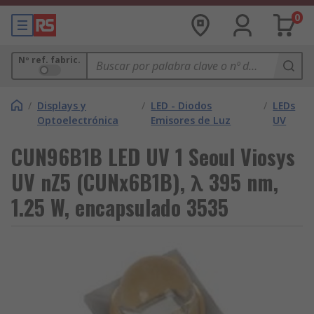
0
Nº ref. fabric.
/
Displays y
/
LED - Diodos
/
LEDs
Optoelectrónica
Emisores de Luz
UV
CUN96B1B LED UV 1 Seoul Viosys
UV nZ5 (CUNx6B1B), λ 395 nm,
1.25 W, encapsulado 3535