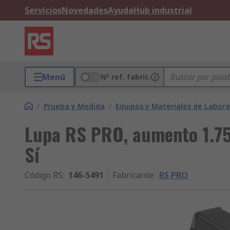
Servicios
Novedades
Ayuda
Hub industrial
Menú
Nº ref. fabric.
/
Prueba y Medida
/
Equipos y Materiales de Labora
Lupa RS PRO, aumento 1.75
Sí
Código RS
:
146-5491
Fabricante
:
RS PRO