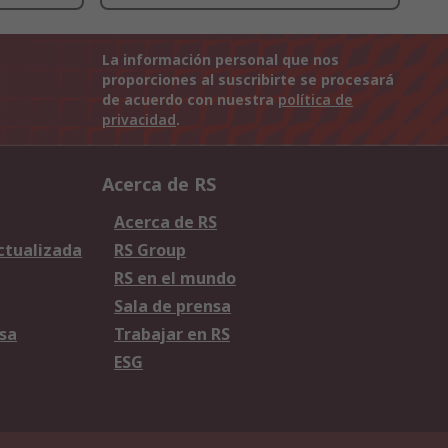
La información personal que nos
proporciones al suscribirte se procesará
de acuerdo con nuestra
política de
privacidad
.
Acerca de RS
Acerca de RS
Actualizada
RS Group
RS en el mundo
Sala de prensa
sa
Trabajar en RS
ESG