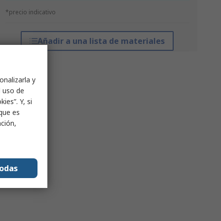
*precio indicativo
Añadir a una lista de materiales
onalizarla y
l uso de
ies”. Y, si
nque es
ación,
todas