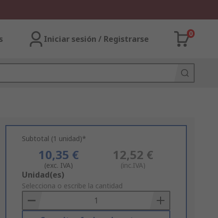
0
s
Iniciar sesión / Registrarse
Subtotal (1 unidad)*
10,35 €
12,52 €
(exc. IVA)
(inc.IVA)
Add
Unidad(es)
to
Selecciona o escribe la cantidad
Basket