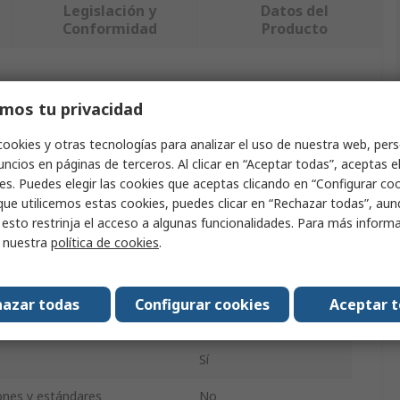
Legislación y
Datos del
Conformidad
Producto
ndo uno o varios atributos.
mos tu privacidad
Valor
cookies y otras tecnologías para analizar el uso de nuestra web, pers
ncios en páginas de terceros. Al clicar en “Aceptar todas”, aceptas e
RS PRO
es. Puedes elegir las cookies que aceptas clicando en “Configurar cook
que utilicemos estas cookies, puedes clicar en “Rechazar todas”, au
roducto
Lupa
 esto restrinja el acceso a algunas funcionalidades. Para más inform
r nuestra
política de cookies
.
pa
Lupa con pinzas
1.75x
azar todas
Configurar cookies
Aceptar 
de lente
30mm
Sí
iones y estándares
No