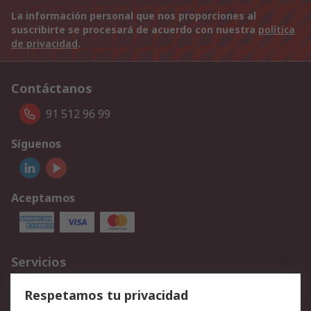
La información personal que nos proporciones al
suscribirte se procesará de acuerdo con nuestra
política
de privacidad
.
Contáctanos
91 512 96 99
Síguenos
Aceptamos
Servicios
Cómo realizar pedidos
Devoluciones
Respetamos tu privacidad
Facturación y pago
Formas de entrega