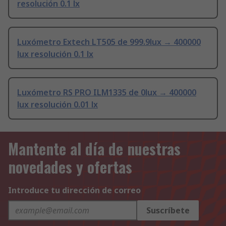
resolución 0.1 lx
Luxómetro Extech LT505 de 999.9lux → 400000
lux resolución 0.1 lx
Luxómetro RS PRO ILM1335 de 0lux → 400000
lux resolución 0.01 lx
Mantente al día de nuestras
novedades y ofertas
Introduce tu dirección de correo
Suscríbete