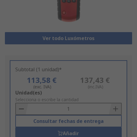
Ver todo Luxómetros
Subtotal (1 unidad)*
113,58 €
137,43 €
(exc. IVA)
(inc.IVA)
Add
Unidad(es)
to
Selecciona o escribe la cantidad
Basket
Consultar fechas de entrega
Añadir