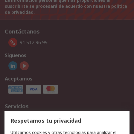
La información personal que nos proporciones al
suscribirte se procesará de acuerdo con nuestra
política
de privacidad
.
Contáctanos
91 512 96 99
Síguenos
Aceptamos
Servicios
Cómo realizar pedidos
Devoluciones
Respetamos tu privacidad
Facturación y pago
Formas de entrega
Utilizamos cookies y otras tecnologías para analizar el