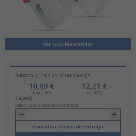
Ver todo Mascarillas
Subtotal (1 caja de 10 unidades)*
10,09 €
12,21 €
(exc. IVA)
(inc.IVA)
Add
Caja(s)
to
Selecciona o escribe la cantidad
Basket
Consultar fechas de entrega