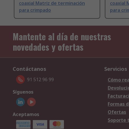
coaxial Matriz de terminación
coaxial 
para crimpado
para cr
Mantente al día de nuestras
novedades y ofertas
Contáctanos
Servicios
91 512 96 99
Cómo rea
Devoluci
Síguenos
Facturac
Formas d
Ofertas
Aceptamos
Soporte 