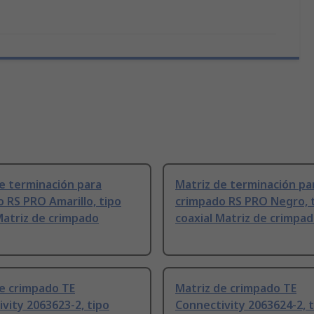
e terminación para
Matriz de terminación pa
 RS PRO Amarillo, tipo
crimpado RS PRO Negro, 
Matriz de crimpado
coaxial Matriz de crimpa
e crimpado TE
Matriz de crimpado TE
vity 2063623-2, tipo
Connectivity 2063624-2, 