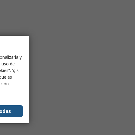
onalizarla y
l uso de
ies”. Y, si
nque es
ación,
todas