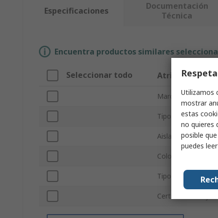
Documentación
Especificaciones
Técnica
Encuentra productos similares selecciona
Respeta
Seleccionar todo
Atributo
Utilizamos 
Marca
mostrar anu
estas cooki
Tipo de producto
no quieres 
posible que
Aislamiento
puedes lee
Color
Tipo Sub
Rech
Certificaciones y e