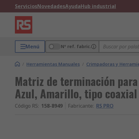
Servicios
Novedades
Ayuda
Hub industrial
Menú
Nº ref. fabric.
/
Herramientas Manuales
/
Crimpadoras y Herramie
Matriz de terminación par
Azul, Amarillo, tipo coaxia
Código RS
:
158-8949
Fabricante
:
RS PRO