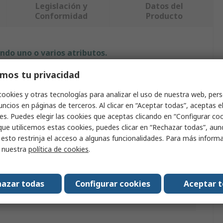
Legislación y
Datos del
Conformidad
Producto
ndo uno o varios atributos.
mos tu privacidad
Valor
cookies y otras tecnologías para analizar el uso de nuestra web, pers
RS PRO
ncios en páginas de terceros. Al clicar en “Aceptar todas”, aceptas e
es. Puedes elegir las cookies que aceptas clicando en “Configurar cook
Matriz de terminación para crimpado
que utilicemos estas cookies, puedes clicar en “Rechazar todas”, au
 esto restrinja el acceso a algunas funcionalidades. Para más inform
Aislado
r nuestra
política de cookies
.
Rojo, Azul, Amarillo
Matriz de crimpado
azar todas
Configurar cookies
Aceptar 
stándares
No