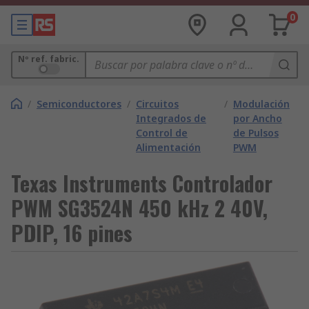
0
Nº ref. fabric.
/
Semiconductores
/
Circuitos
/
Modulación
Integrados de
por Ancho
Control de
de Pulsos
Alimentación
PWM
Texas Instruments Controlador
PWM SG3524N 450 kHz 2 40V,
PDIP, 16 pines