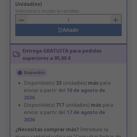
Add
Unidad(es)
to
Selecciona o escribe la cantidad
Basket
Añadir
Entrega GRATUITA para pedidos
superiores a 95,00 €
Disponible
Disponible(s)
33
unidad(es)
más
para
enviar a partir del
10 de agosto de
2026
Disponible(s)
717
unidad(es)
más
para
enviar a partir del
17 de agosto de
2026
¿Necesitas comprar más?
Introduce la
nueva cantidad y clica en "Consultar fechas de