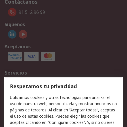
Contáctanos
91 512 96 99
Síguenos
Aceptamos
Servicios
Cómo realizar pedidos
Devoluciones
Respetamos tu privacidad
Facturación y pago
Formas de entrega
Utilizamos cookies y otras tecnologías para analizar el
Ofertas
Soporte técnico
uso de nuestra web, personalizarla y mostrar anuncios en
páginas de terceros. Al clicar en “Aceptar todas”, aceptas
Legal
el uso de estas cookies. Puedes elegir las cookies que
aceptas clicando en “Configurar cookies”. Y, si no quieres
Aviso legal
Política de privacidad -