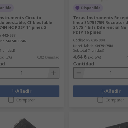
onible
Disponible
nstruments Circuito
Texas Instruments Recept
do biestable, CI biestable
línea SN75175N Receptor d
4N HC PDIP 14 pines 2
SN75 4 bits Diferencial No
PDIP 16 pines
S
442-987
Código RS
630-904
ric.
SN74HC74N
Nº ref. fabric.
SN75175N
(1 unidad)
Subtotal (1 unidad)
4,64 €
exc. IVA)
0,82 €/unidad
(exc. IVA)
4
ad
Cantidad
Añadir
Añadir
Comparar
Comparar