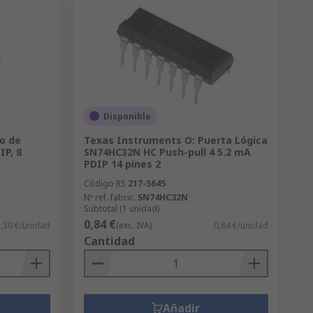
Disponible
o de
Texas Instruments O: Puerta Lógica
IP, 8
SN74HC32N HC Push-pull 4 5.2 mA
PDIP 14 pines 2
Código RS
217-5645
Nº ref. fabric.
SN74HC32N
Subtotal (1 unidad)
0,84 €
,30 €/unidad
(exc. IVA)
0,84 €/unidad
Cantidad
Añadir