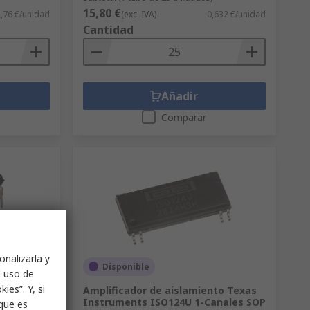
15,80 €
,76 €/unidad
(exc. IVA)
0,632 €/unidad
Cantidad
Añadir
Comparar
onalizarla y
Disponible
l uso de
ies”. Y, si
ta Lógica
Amplificador de aislamiento Texas
 5.2 mA
Instruments ISO124U 1-Canales SOP
nque es