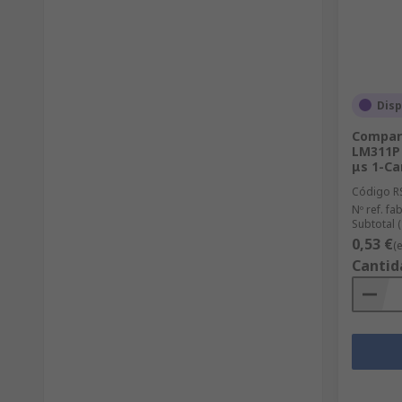
Disp
Compar
LM311P 
μs 1-Ca
Código R
Nº ref. fab
Subtotal 
0,53 €
(
Cantid