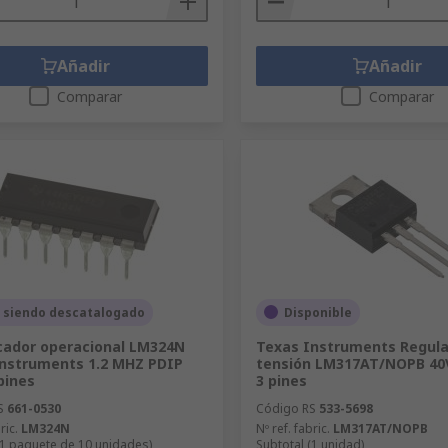
Añadir
Añadir
Comparar
Comparar
 siendo descatalogado
Disponible
cador operacional LM324N
Texas Instruments Regula
nstruments 1.2 MHZ PDIP
tensión LM317AT/NOPB 40
pines
3 pines
S
661-0530
Código RS
533-5698
ric.
LM324N
Nº ref. fabric.
LM317AT/NOPB
(1 paquete de 10 unidades)
Subtotal (1 unidad)