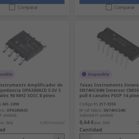
Comparar
Comparar
onible
Disponible
nstruments Amplificador de
Texas Instruments Invers
pedancia OPA380AID 5.5V 3
SN74HC04N Inversor CMOS
ales 90 MHZ SOIC 8 pines
pull 6 canales PDIP 14 pin
S
661-2498
Código RS
217-5550
ric.
OPA380AID
Nº ref. fabric.
SN74HC04N
(1 unidad)
Subtotal (1 unidad)
0,64 €
exc. IVA)
6,88 €/unidad
(exc. IVA)
0
ad
Cantidad