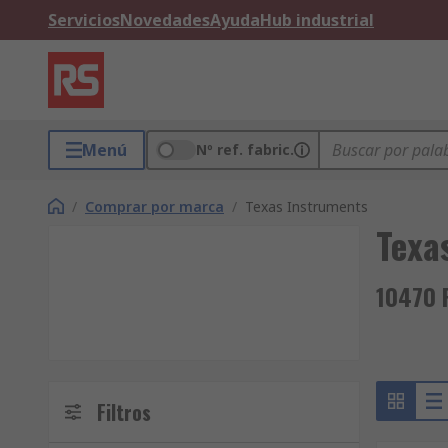
Servicios
Novedades
Ayuda
Hub industrial
Menú
Nº ref. fabric.
/
Comprar por marca
/
Texas Instruments
Texa
10470 
Filtros