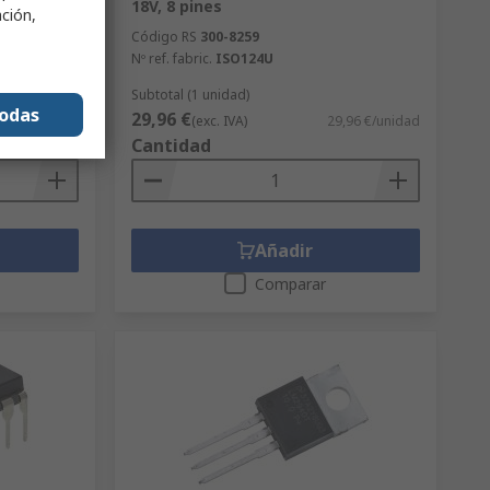
18V, 8 pines
ación,
Código RS
300-8259
Nº ref. fabric.
ISO124U
Subtotal (1 unidad)
todas
29,96 €
,83 €/unidad
(exc. IVA)
29,96 €/unidad
Cantidad
Añadir
Comparar