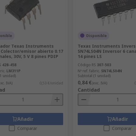
onible
Disponible
ador Texas Instruments
Texas Instruments Invers
Colector/emisor abierto 0.17
SN74LS04N Inversor 6 can
nales, 30V, 5 V 8 pines PDIP
14 pines LS
S
428-458
Código RS
307-503
ric.
LM311P
Nº ref. fabric.
SN74LS04N
(1 unidad)
Subtotal (1 unidad)
0,84 €
exc. IVA)
0,53 €/unidad
(exc. IVA)
0
ad
Cantidad
Añadir
Añadir
Comparar
Comparar