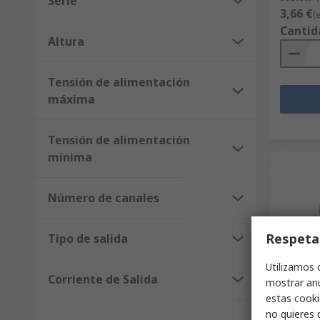
Serie
3,66 €
(
Cantid
Altura
Tensión de alimentación
máxima
Tensión de alimentación
mínima
Número de canales
Respeta
Tipo de salida
Utilizamos 
Disp
Corriente de Salida
mostrar anu
estas cooki
Texas I
Amplifi
no quieres 