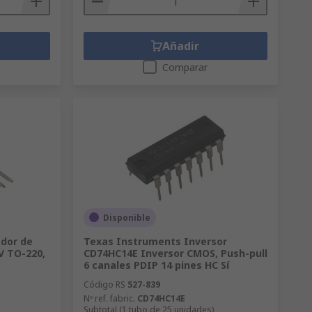
Añadir
Comparar
Disponible
dor de
Texas Instruments Inversor
V TO-220,
CD74HC14E Inversor CMOS, Push-pull
6 canales PDIP 14 pines HC Sí
Código RS
527-839
Nº ref. fabric.
CD74HC14E
Subtotal (1 tubo de 25 unidades)