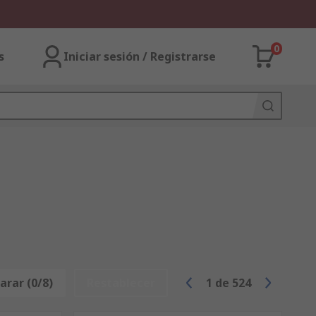
0
s
Iniciar sesión / Registrarse
rar (0/8)
Restablecer
1
de
524