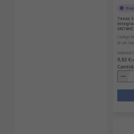
Disp
Texas I
integra
SN74HC7
Código R
Nº ref. fab
Subtotal 
0,82 €
(
Cantid