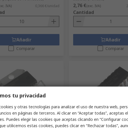
2,76 €
exc. IVA)
0,366 €/unidad
(exc. IVA)
2
ad
Cantidad
Añadir
Añadir
Comparar
Comparar
mos tu privacidad
cookies y otras tecnologías para analizar el uso de nuestra web, pers
onible
Disponible
ncios en páginas de terceros. Al clicar en “Aceptar todas”, aceptas e
es. Puedes elegir las cookies que aceptas clicando en “Configurar cook
nstruments Clase A-B
Texas Instruments Y: Puer
cador de audio 1
SN74HC08N HC Push-pull 4
que utilicemos estas cookies, puedes clicar en “Rechazar todas”, au