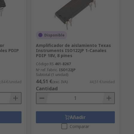
Disponible
or
Amplificador de aislamiento Texas
ales PDIP
Instruments ISO122JP 1-Canales
PDIP 18V, 8 pines
Código RS
461-8267
Nº ref. fabric.
ISO122JP
Subtotal (1 unidad)
44,51 €
,84 €/unidad
(exc. IVA)
44,51 €/unidad
Cantidad
Añadir
Comparar