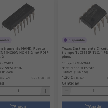
onible
Disponible
Instruments NAND: Puerta
Texas Instruments Circuit
SN74HC00N HC 4 5.2 mA PDIP
tiempo TLC555IP TLC, 1 PD
s 2
pines
S
442-892
Código RS
346-7024
ric.
SN74HC00N
Nº ref. fabric.
TLC555IP
(1 unidad)
Subtotal (1 unidad)
1,30 €
exc. IVA)
0,79 €/unidad
(exc. IVA)
1
ad
Cantidad
Añadir
Añadir