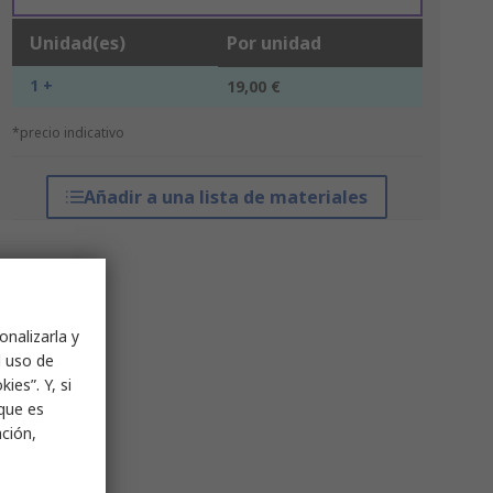
Unidad(es)
Por unidad
1 +
19,00 €
*precio indicativo
Añadir a una lista de materiales
onalizarla y
l uso de
ies”. Y, si
nque es
ación,