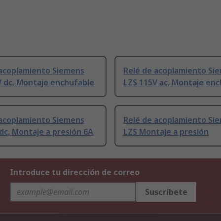
 acoplamiento Siemens
Relé de acoplamiento Si
V dc, Montaje enchufable
LZS 115V ac, Montaje en
 acoplamiento Siemens
Relé de acoplamiento Si
dc, Montaje a presión 6A
LZS Montaje a presión
Introduce tu dirección de correo
Suscríbete