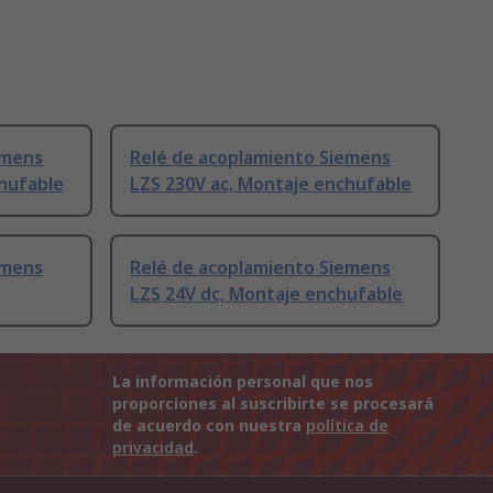
emens
Relé de acoplamiento Siemens
chufable
LZS 230V ac, Montaje enchufable
emens
Relé de acoplamiento Siemens
LZS 24V dc, Montaje enchufable
La información personal que nos
proporciones al suscribirte se procesará
de acuerdo con nuestra
política de
privacidad
.