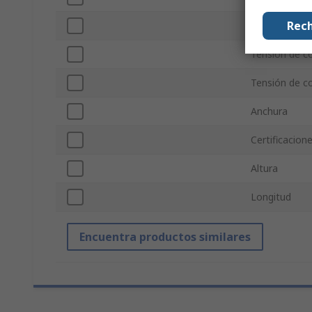
Rech
Corriente de
Tensión de 
Tensión de c
Anchura
Certificacion
Altura
Longitud
Encuentra productos similares