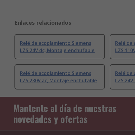
Enlaces relacionados
Relé de acoplamiento Siemens
Relé de
LZS 24V dc, Montaje enchufable
LZS 110
Relé de acoplamiento Siemens
Relé de
LZS 230V ac, Montaje enchufable
LZS 24V 
Mantente al día de nuestras
novedades y ofertas