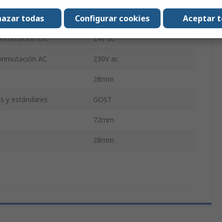
azar todas
Configurar cookies
Aceptar 
 conmutación
6A
conmutación DC
24V dc
onmutación AC
230V ac
28mm
es y estándares
GOST
72mm
28mm