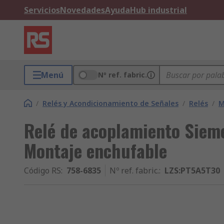
Servicios
Novedades
Ayuda
Hub industrial
Menú
Nº ref. fabric.
/
Relés y Acondicionamiento de Señales
/
Relés
/
M
Relé de acoplamiento Sieme
Montaje enchufable
Código RS
:
758-6835
Nº ref. fabric.
:
LZS:PT5A5T30