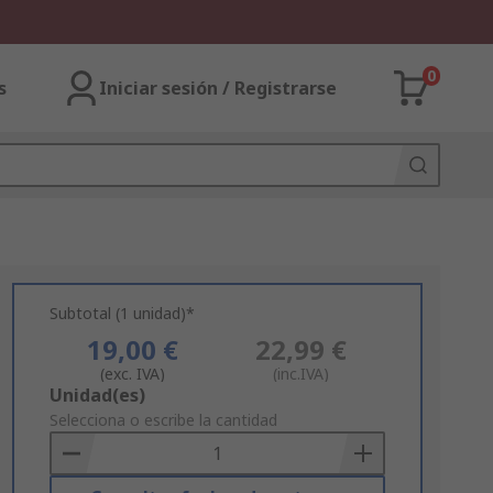
0
s
Iniciar sesión / Registrarse
Subtotal (1 unidad)*
19,00 €
22,99 €
(exc. IVA)
(inc.IVA)
Add
Unidad(es)
to
Selecciona o escribe la cantidad
Basket