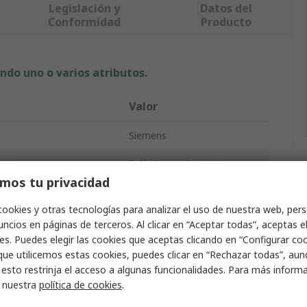
Legislación y
Datos del
Conformidad
Producto
ndo uno o varios atributos.
Valor
Siemens
ucto
Relé de acoplamiento
mos tu privacidad
obina
230V ac
cookies y otras tecnologías para analizar el uso de nuestra web, pers
n de contactos
4PDT
ncios en páginas de terceros. Al clicar en “Aceptar todas”, aceptas e
es. Puedes elegir las cookies que aceptas clicando en “Configurar cook
aje
Montaje enchufable
que utilicemos estas cookies, puedes clicar en “Rechazar todas”, au
 esto restrinja el acceso a algunas funcionalidades. Para más inform
LZS
r nuestra
política de cookies
.
inal
Tornillo