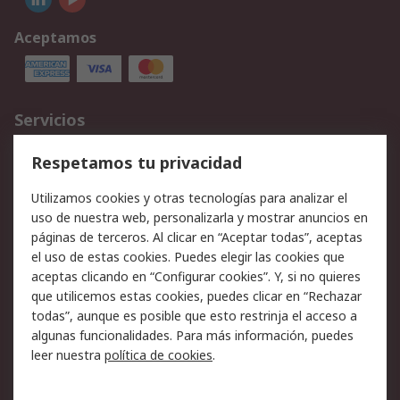
Aceptamos
Servicios
Cómo realizar pedidos
Devoluciones
Respetamos tu privacidad
Facturación y pago
Formas de entrega
Utilizamos cookies y otras tecnologías para analizar el
Ofertas
Soporte técnico
uso de nuestra web, personalizarla y mostrar anuncios en
páginas de terceros. Al clicar en “Aceptar todas”, aceptas
Legal
el uso de estas cookies. Puedes elegir las cookies que
aceptas clicando en “Configurar cookies”. Y, si no quieres
Aviso legal
Política de privacidad -
que utilicemos estas cookies, puedes clicar en “Rechazar
Actualizada
todas”, aunque es posible que esto restrinja el acceso a
Política sobre cookies
Seguridad de emails
algunas funcionalidades. Para más información, puedes
Certificaciones de
Condiciones de venta
leer nuestra
política de cookies
.
empresa