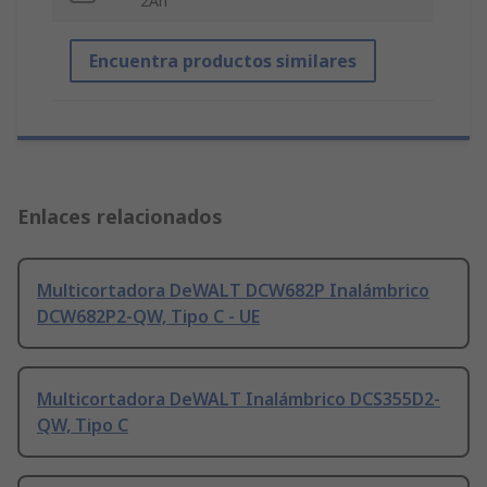
2Ah
Encuentra productos similares
Enlaces relacionados
Multicortadora DeWALT DCW682P Inalámbrico
DCW682P2-QW, Tipo C - UE
Multicortadora DeWALT Inalámbrico DCS355D2-
QW, Tipo C