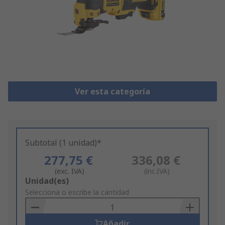
Ver esta categoría
Subtotal (1 unidad)*
277,75 €
336,08 €
(exc. IVA)
(inc.IVA)
Add
Unidad(es)
to
Selecciona o escribe la cantidad
Basket
Añadir