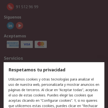
91 512 96 99
Síguenos
Aceptamos
Servicios
Cómo realizar pedidos
Devoluciones
Respetamos tu privacidad
Facturación y pago
Formas de entrega
Utilizamos cookies y otras tecnologías para analizar el
Ofertas
Soporte técnico
uso de nuestra web, personalizarla y mostrar anuncios en
páginas de terceros. Al clicar en “Aceptar todas”, aceptas
Legal
el uso de estas cookies. Puedes elegir las cookies que
aceptas clicando en “Configurar cookies”. Y, si no quieres
Aviso legal
Política de privacidad -
que utilicemos estas cookies, puedes clicar en “Rechazar
Actualizada