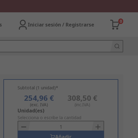
0
s
Iniciar sesión / Registrarse
Subtotal (1 unidad)*
254,96 €
308,50 €
(exc. IVA)
(inc.IVA)
Add
Unidad(es)
to
Selecciona o escribe la cantidad
Basket
Añadir