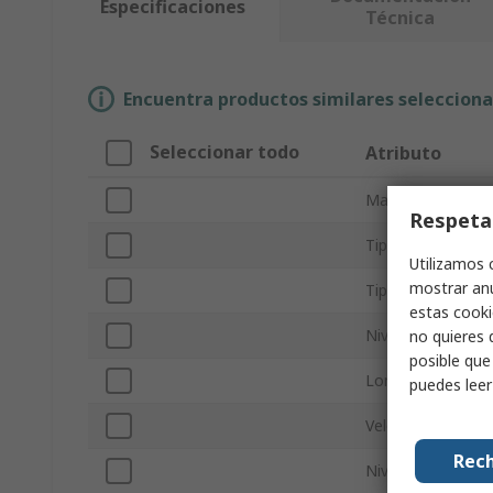
Especificaciones
Técnica
Encuentra productos similares selecciona
Seleccionar todo
Atributo
Marca
Respeta
Tipo de producto
Utilizamos 
mostrar anu
Tipo de multiher
estas cooki
Nivel de vibración
no quieres 
posible que
Longitud total
puedes lee
Velocidad
Rech
Nivel de ruido