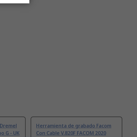
 Dremel
Herramienta de grabado Facom
po G - UK
Con Cable V.820F FACOM 2020