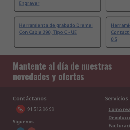
Engraver
Herramienta de grabado Dremel
Herrami
Con Cable 290, Tipo C - UE
Contact
0.5
Mantente al día de nuestras
novedades y ofertas
Contáctanos
Servicios
91 512 96 99
Cómo rea
Devoluci
Síguenos
Facturac