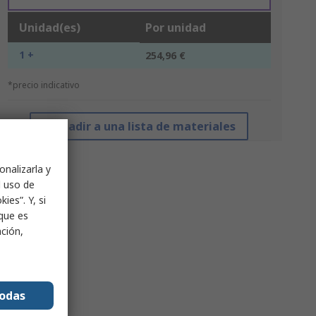
Unidad(es)
Por unidad
1 +
254,96 €
*precio indicativo
Añadir a una lista de materiales
onalizarla y
l uso de
ies”. Y, si
nque es
ación,
todas