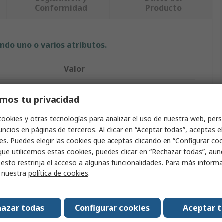
Conformidad
Producto
ndo uno o varios atributos.
Valor
Bahco
mos tu privacidad
Juego de punzones para grabado
cookies y otras tecnologías para analizar el uso de nuestra web, pers
ncios en páginas de terceros. Al clicar en “Aceptar todas”, aceptas e
ramienta
Herramienta de grabado
es. Puedes elegir las cookies que aceptas clicando en “Configurar cook
2m/s²
que utilicemos estas cookies, puedes clicar en “Rechazar todas”, au
 esto restrinja el acceso a algunas funcionalidades. Para más inform
140mm
r nuestra
política de cookies
.
13000rpm
azar todas
Configurar cookies
Aceptar 
78dBA