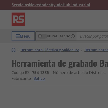
Servicios
Novedades
Ayuda
Hub industrial
Menú
Nº ref. fabric.
/
Herramienta Eléctrica y Soldadura
/
Herramientas 
Herramienta de grabado B
Código RS
:
754-1886
Número de artículo Distrelec
:
Fabricante
:
Bahco