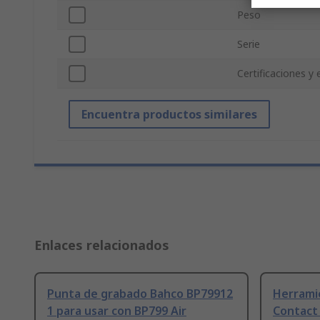
Peso
Serie
Certificaciones y
Encuentra productos similares
Enlaces relacionados
Punta de grabado Bahco BP79912
Herrami
1 para usar con BP799 Air
Contact