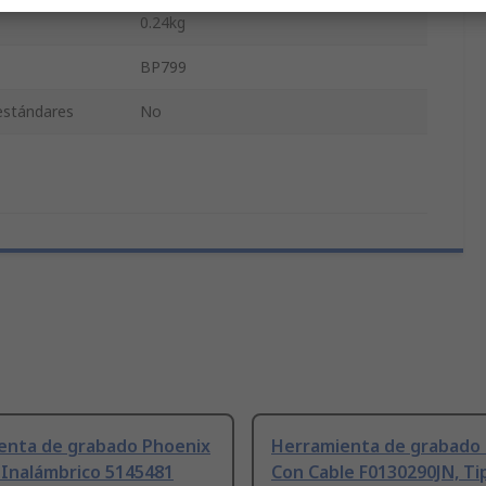
0.24kg
BP799
 estándares
No
enta de grabado Phoenix
Herramienta de grabado
 Inalámbrico 5145481
Con Cable F0130290JN, Ti