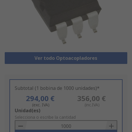
Ver todo Optoacopladores
Subtotal (1 bobina de 1000 unidades)*
294,00 €
356,00 €
(exc. IVA)
(inc.IVA)
Add
Unidad(es)
to
Selecciona o escribe la cantidad
Basket