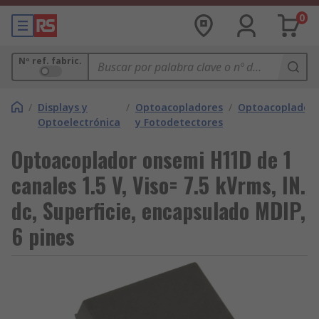
0
Nº ref. fabric.
/
Displays y
/
Optoacopladores
/
Optoacoplador
Optoelectrónica
y Fotodetectores
Optoacoplador onsemi H11D de 1
canales 1.5 V, Viso= 7.5 kVrms, IN.
dc, Superficie, encapsulado MDIP,
6 pines