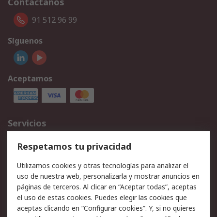
Contáctanos
91 512 96 99
Síguenos
Aceptamos
Servicios
Cómo realizar pedidos
Devoluciones
Respetamos tu privacidad
Facturación y pago
Formas de entrega
Utilizamos cookies y otras tecnologías para analizar el
Ofertas
Soporte técnico
uso de nuestra web, personalizarla y mostrar anuncios en
páginas de terceros. Al clicar en “Aceptar todas”, aceptas
Legal
el uso de estas cookies. Puedes elegir las cookies que
aceptas clicando en “Configurar cookies”. Y, si no quieres
Aviso legal
Política de privacidad -