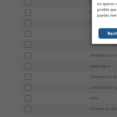
Embalaje y em
no quieres 
posible que
Número de pine
puedes lee
Encapsulado
Rech
Corriente de e
Tensión de aisl
Temperatura de
Salida lógica
Temperatura de
Certificaciones 
Serie
Estándar de au