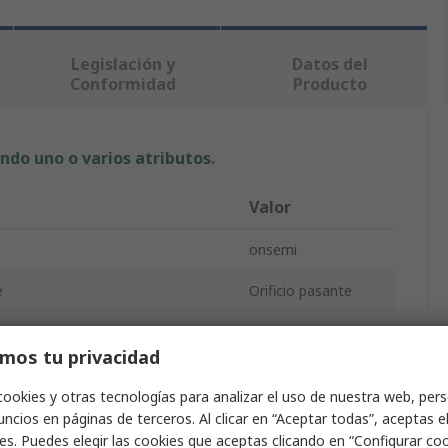
Legislación y
Datos del
Conformidad
Producto
ndo uno o varios atributos.
Valor
onsemi
e
Orificio pasante
o
Optoacoplador
mos tu privacidad
a máxima
1.5V
cookies y otras tecnologías para analizar el uso de nuestra web, pers
les
1
ncios en páginas de terceros. Al clicar en “Aceptar todas”, aceptas e
es. Puedes elegir las cookies que aceptas clicando en “Configurar cook