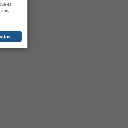
nque es
ación,
todas