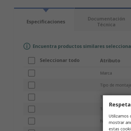
Documentación
Especificaciones
Técnica
Encuentra productos similares selecciona
Seleccionar todo
Atributo
Marca
Tipo de montaj
Tipo de product
Respeta
Tensión direct
Utilizamos 
Número de cana
mostrar anu
estas cooki