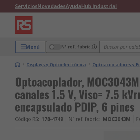
Servicios
Novedades
Ayuda
Hub industrial
Menú
Nº ref. fabric.
/
Displays y Optoelectrónica
/
Optoacopladores y F
Optoacoplador, MOC3043M
canales 1.5 V, Viso= 7.5 kVr
encapsulado PDIP, 6 pines
Código RS
:
178-4749
Nº ref. fabric.
:
MOC3043M
F