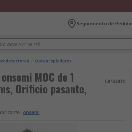
Seguimiento de Pedido
otodetectores
/
Optoacopladores
 onsemi MOC de 1
ms, Orificio pasante,
abricante
:
onsemi