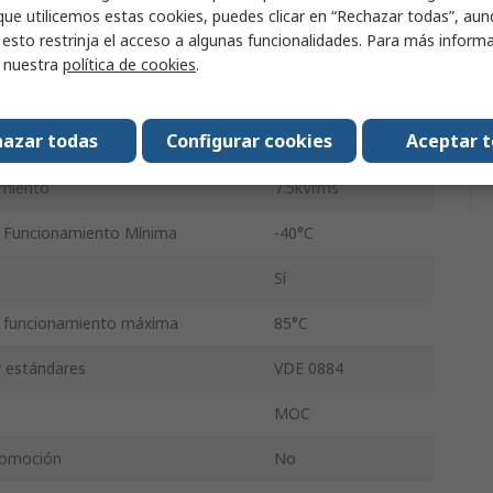
paquetado
Tubo
que utilicemos estas cookies, puedes clicar en “Rechazar todas”, au
 esto restrinja el acceso a algunas funcionalidades. Para más inform
s
6
r nuestra
política de cookies
.
PDIP
azar todas
Configurar cookies
Aceptar 
ntrada máxima
60mA
amiento
7.5kVrms
 Funcionamiento Mínima
-40°C
Sí
 funcionamiento máxima
85°C
y estándares
VDE 0884
MOC
tomoción
No