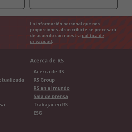
La información personal que nos
proporciones al suscribirte se procesará
de acuerdo con nuestra
política de
privacidad
.
Acerca de RS
Acerca de RS
Actualizada
RS Group
RS en el mundo
Sala de prensa
sa
Trabajar en RS
ESG