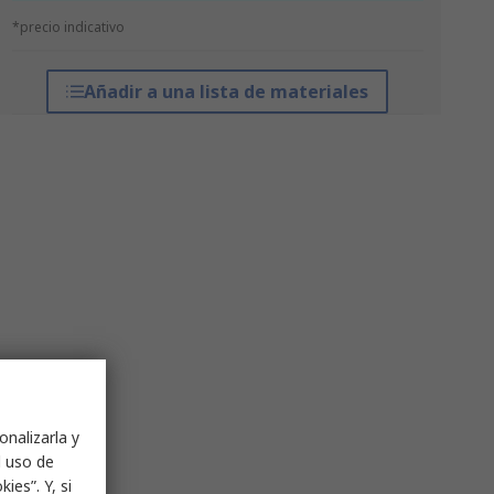
*precio indicativo
Añadir a una lista de materiales
onalizarla y
l uso de
ies”. Y, si