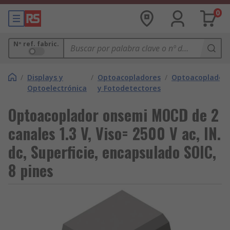
0
Nº ref. fabric.
/
Displays y
/
Optoacopladores
/
Optoacoplador
Optoelectrónica
y Fotodetectores
Optoacoplador onsemi MOCD de 2
canales 1.3 V, Viso= 2500 V ac, IN.
dc, Superficie, encapsulado SOIC,
8 pines