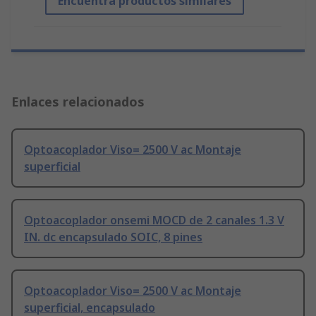
Encuentra productos similares
Enlaces relacionados
Optoacoplador Viso= 2500 V ac Montaje
superficial
Optoacoplador onsemi MOCD de 2 canales 1.3 V
IN. dc encapsulado SOIC, 8 pines
Optoacoplador Viso= 2500 V ac Montaje
superficial, encapsulado