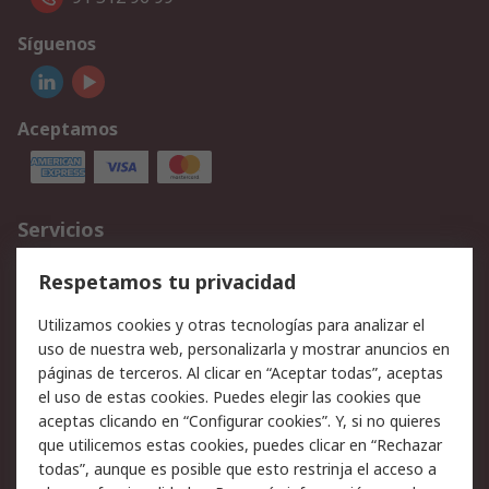
Síguenos
Aceptamos
Servicios
Cómo realizar pedidos
Devoluciones
Respetamos tu privacidad
Facturación y pago
Formas de entrega
Utilizamos cookies y otras tecnologías para analizar el
Ofertas
Soporte técnico
uso de nuestra web, personalizarla y mostrar anuncios en
páginas de terceros. Al clicar en “Aceptar todas”, aceptas
Legal
el uso de estas cookies. Puedes elegir las cookies que
aceptas clicando en “Configurar cookies”. Y, si no quieres
Aviso legal
Política de privacidad -
que utilicemos estas cookies, puedes clicar en “Rechazar
Actualizada
todas”, aunque es posible que esto restrinja el acceso a
Política sobre cookies
Seguridad de emails