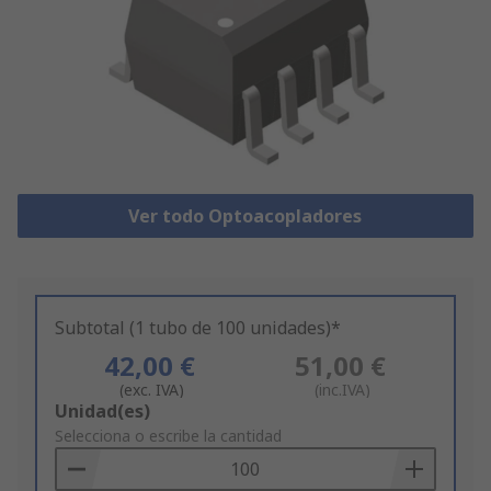
Ver todo Optoacopladores
Subtotal (1 tubo de 100 unidades)*
42,00 €
51,00 €
(exc. IVA)
(inc.IVA)
Add
Unidad(es)
to
Selecciona o escribe la cantidad
Basket