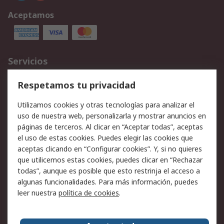
Aceptamos
Servicios
Cómo realizar pedidos
Devoluciones
Respetamos tu privacidad
Facturación y pago
Formas de entrega
Utilizamos cookies y otras tecnologías para analizar el
Ofertas
Soporte técnico
uso de nuestra web, personalizarla y mostrar anuncios en
páginas de terceros. Al clicar en “Aceptar todas”, aceptas
Legal
el uso de estas cookies. Puedes elegir las cookies que
aceptas clicando en “Configurar cookies”. Y, si no quieres
Aviso legal
Política de privacidad -
que utilicemos estas cookies, puedes clicar en “Rechazar
Actualizada
todas”, aunque es posible que esto restrinja el acceso a
Política sobre cookies
Seguridad de emails
algunas funcionalidades. Para más información, puedes
Certificaciones de
Condiciones de venta
leer nuestra
política de cookies
.
empresa