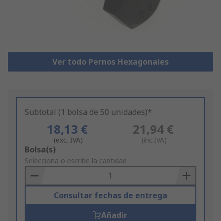
Ver todo Pernos Hexagonales
Subtotal (1 bolsa de 50 unidades)*
18,13 €
21,94 €
(exc. IVA)
(inc.IVA)
Add
Bolsa(s)
to
Selecciona o escribe la cantidad
Basket
Consultar fechas de entrega
Añadir