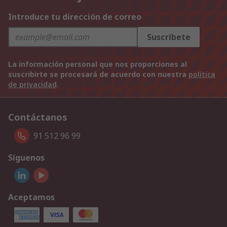
Introduce tu dirección de correo
Suscríbete
La información personal que nos proporciones al
suscribirte se procesará de acuerdo con nuestra
política
de privacidad
.
Contáctanos
91 512 96 99
Síguenos
Aceptamos