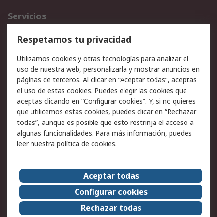
Servicios
Cómo realizar pedidos
Devoluciones
Respetamos tu privacidad
Facturación y pago
Formas de entrega
Utilizamos cookies y otras tecnologías para analizar el
Ofertas
Soporte técnico
uso de nuestra web, personalizarla y mostrar anuncios en
páginas de terceros. Al clicar en “Aceptar todas”, aceptas
Legal
el uso de estas cookies. Puedes elegir las cookies que
aceptas clicando en “Configurar cookies”. Y, si no quieres
Aviso legal
Política de privacidad -
que utilicemos estas cookies, puedes clicar en “Rechazar
Actualizada
todas”, aunque es posible que esto restrinja el acceso a
Política sobre cookies
Seguridad de emails
algunas funcionalidades. Para más información, puedes
Certificaciones de
Condiciones de venta
leer nuestra
política de cookies
.
empresa
Aceptar todas
Acerca de RS
Configurar cookies
Acerca de RS
RS Group
Rechazar todas
RS en el mundo
Sala de prensa