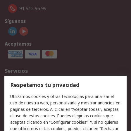
91 512 96 99
Síguenos
Aceptamos
Servicios
Cómo realizar pedidos
Devoluciones
Respetamos tu privacidad
Facturación y pago
Formas de entrega
Utilizamos cookies y otras tecnologías para analizar el
Ofertas
Soporte técnico
uso de nuestra web, personalizarla y mostrar anuncios en
páginas de terceros. Al clicar en “Aceptar todas”, aceptas
Legal
el uso de estas cookies. Puedes elegir las cookies que
aceptas clicando en “Configurar cookies”. Y, si no quieres
Aviso legal
Política de privacidad -
que utilicemos estas cookies, puedes clicar en “Rechazar