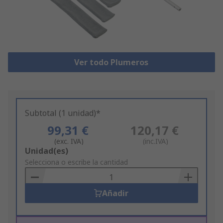
Ver todo Plumeros
Subtotal (1 unidad)*
99,31 €
120,17 €
(exc. IVA)
(inc.IVA)
Add
Unidad(es)
to
Selecciona o escribe la cantidad
Basket
Añadir