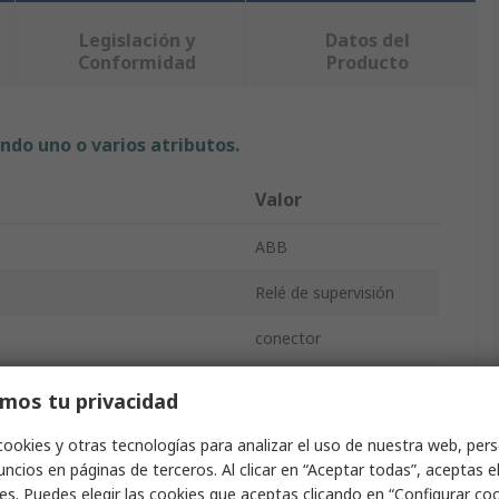
Legislación y
Datos del
Conformidad
Producto
ndo uno o varios atributos.
Valor
ABB
Relé de supervisión
conector
3
mos tu privacidad
 contactos
DPDT
cookies y otras tecnologías para analizar el uso de nuestra web, pers
ncios en páginas de terceros. Al clicar en “Aceptar todas”, aceptas e
Carril DIN
es. Puedes elegir las cookies que aceptas clicando en “Configurar cook