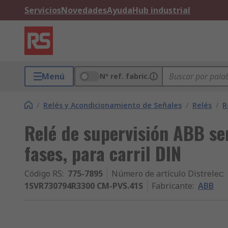
Servicios
Novedades
Ayuda
Hub industrial
Menú
Nº ref. fabric.
/
Relés y Acondicionamiento de Señales
/
Relés
/
R
Relé de supervisión ABB se
fases, para carril DIN
Código RS
:
775-7895
Número de artículo Distrelec
:
1SVR730794R3300 CM-PVS.41S
Fabricante
:
ABB