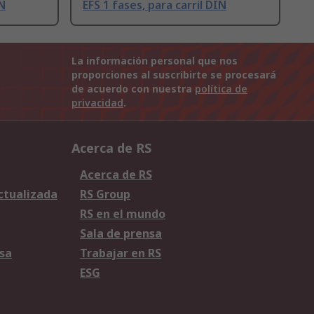
IN
EFS 1 fases, para carril DIN
La información personal que nos
proporciones al suscribirte se procesará
de acuerdo con nuestra
política de
privacidad
.
Acerca de RS
Acerca de RS
Actualizada
RS Group
RS en el mundo
Sala de prensa
sa
Trabajar en RS
ESG