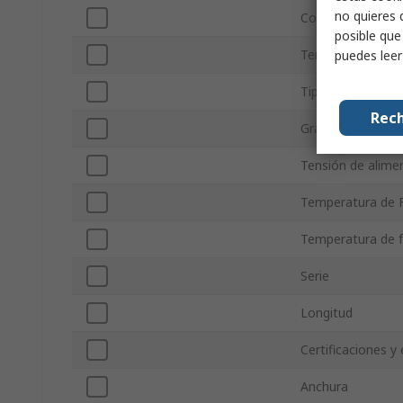
no quieres 
Consumo de ener
posible que
Tensión de conm
puedes lee
Tipo de Terminal
Rech
Grado de protecc
Tensión de alime
Temperatura de 
Temperatura de 
Serie
Longitud
Certificaciones y
Anchura