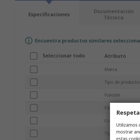
Documentación
Especificaciones
Técnica
Encuentra productos similares selecciona
Seleccionar todo
Atributo
Marca
Tipo de producto
Función
Fases eléctricas
Respeta
Configuración de
Utilizamos 
mostrar anu
Tipo de montaje
estas cooki