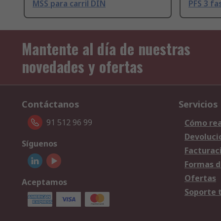
MSS para carril DIN
PFS 3 fa
Mantente al día de nuestras
novedades y ofertas
Contáctanos
Servicios
91 512 96 99
Cómo rea
Devoluci
Síguenos
Facturac
Formas d
Ofertas
Aceptamos
Soporte 