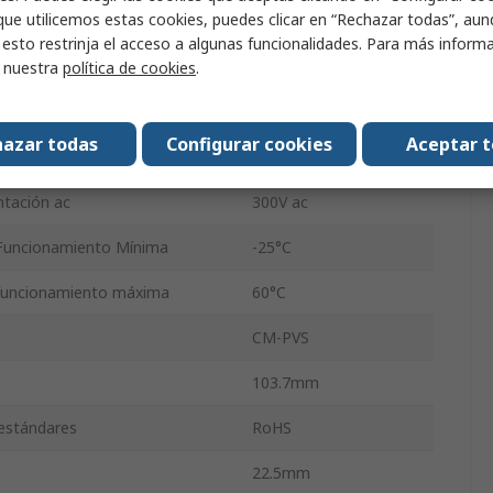
que utilicemos estas cookies, puedes clicar en “Rechazar todas”, au
gía
18VA
 esto restrinja el acceso a algunas funcionalidades. Para más inform
utación
300V ac
r nuestra
política de cookies
.
Tornillo
azar todas
Configurar cookies
Aceptar 
ión IP
IP20
ntación ac
300V ac
Funcionamiento Mínima
-25°C
funcionamiento máxima
60°C
CM-PVS
103.7mm
 estándares
RoHS
22.5mm