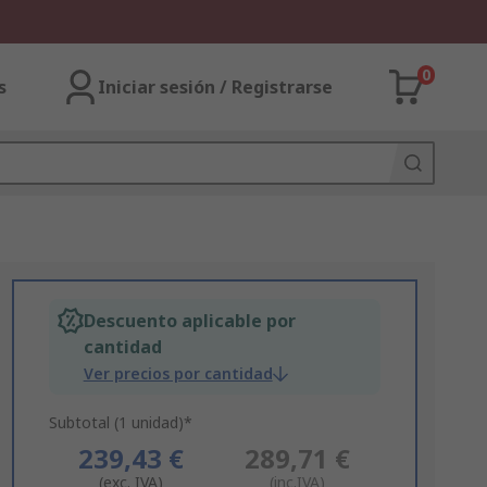
0
s
Iniciar sesión / Registrarse
Descuento aplicable por
cantidad
Ver precios por cantidad
Subtotal (1 unidad)*
239,43 €
289,71 €
(exc. IVA)
(inc.IVA)