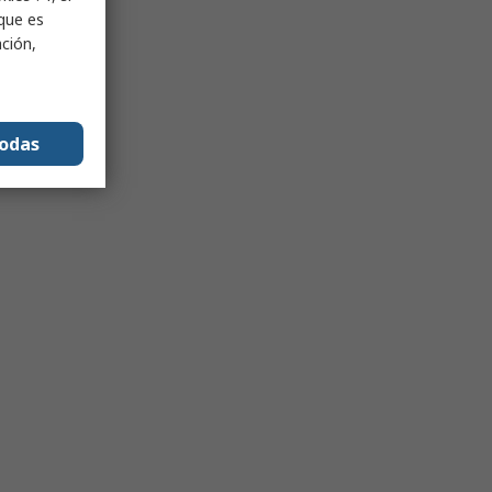
nque es
ación,
todas