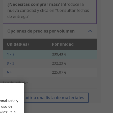
¿Necesitas comprar más?
Introduce la
nueva cantidad y clica en "Consultar fechas
de entrega"
Opciones de precios por volumen
Unidad(es)
Por unidad
1 - 2
239,43 €
3 - 5
232,23 €
6 +
225,07 €
*precio indicativo
Añadir a una lista de materiales
onalizarla y
l uso de
ies”. Y, si