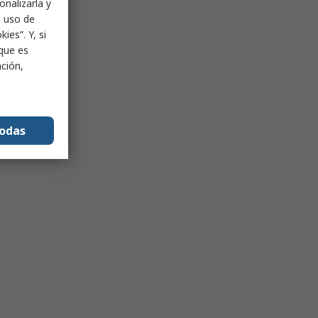
onalizarla y
l uso de
ies”. Y, si
nque es
ación,
todas