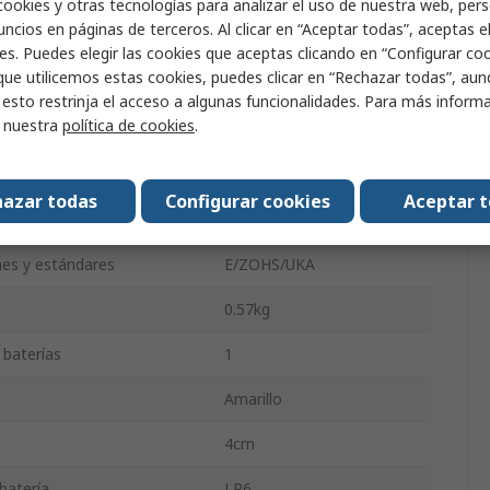
cookies y otras tecnologías para analizar el uso de nuestra web, pers
ncios en páginas de terceros. Al clicar en “Aceptar todas”, aceptas e
luidas
Sí
es. Puedes elegir las cookies que aceptas clicando en “Configurar cook
que utilicemos estas cookies, puedes clicar en “Rechazar todas”, au
la caja
ABS
 esto restrinja el acceso a algunas funcionalidades. Para más inform
r nuestra
política de cookies
.
Vidrio mineral, ABS
30cm
azar todas
Configurar cookies
Aceptar 
4cm
nes y estándares
E/ZOHS/UKA
0.57kg
 baterías
1
Amarillo
4cm
batería
LR6