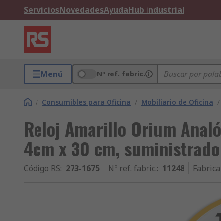
Servicios
Novedades
Ayuda
Hub industrial
Menú
Nº ref. fabric.
/
Consumibles para Oficina
/
Mobiliario de Oficina
/
Reloj Amarillo Orium Analó
4cm x 30 cm, suministrado 
Código RS
:
273-1675
Nº ref. fabric.
:
11248
Fabrica