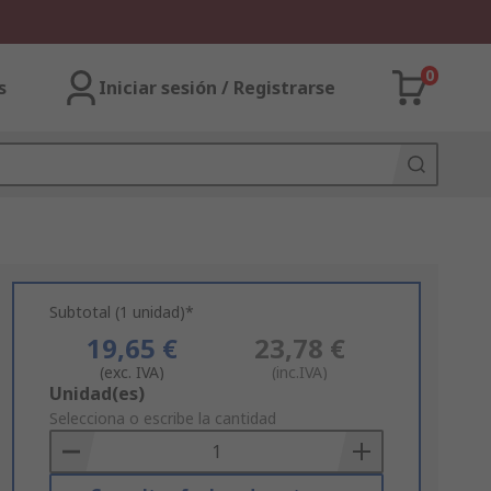
0
s
Iniciar sesión / Registrarse
Subtotal (1 unidad)*
19,65 €
23,78 €
(exc. IVA)
(inc.IVA)
Add
Unidad(es)
to
Selecciona o escribe la cantidad
Basket