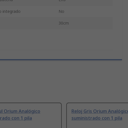
 integrado
No
30cm
ul Orium Analógico
Reloj Gris Orium Analógic
rado con 1 pila
suministrado con 1 pila