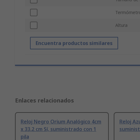
Termómetro
Altura
Encuentra productos similares
Enlaces relacionados
Reloj Negro Orium Analógico 4cm
Reloj Az
x 33.2 cm Sí, suministrado con 1
suminist
pila