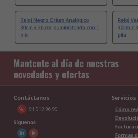
Reloj Negro Orium Analógico
Reloj Ve
30cm x 30 cm, suministrado con 1
30cm x 3
pila
pila
Mantente al día de nuestras
novedades y ofertas
Contáctanos
Servicios
91 512 96 99
Cómo rea
Devoluci
Síguenos
Facturac
Formas d