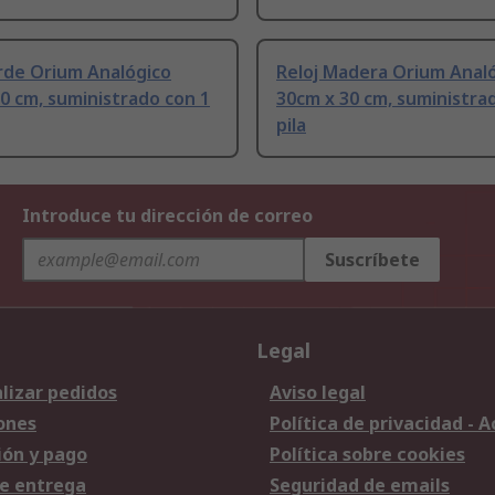
rde Orium Analógico
Reloj Madera Orium Anal
0 cm, suministrado con 1
30cm x 30 cm, suministra
pila
Introduce tu dirección de correo
Suscríbete
Legal
lizar pedidos
Aviso legal
ones
Política de privacidad - 
ión y pago
Política sobre cookies
e entrega
Seguridad de emails