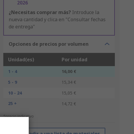
2026
¿Necesitas comprar más?
Introduce la
nueva cantidad y clica en "Consultar fechas
de entrega"
Opciones de precios por volumen
Unidad(es)
Por unidad
1 - 4
16,00 €
5 - 9
15,34 €
10 - 24
15,05 €
25 +
14,72 €
*precio indicativo
Añadir a una lista de materiales