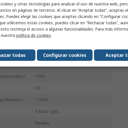
cookies y otras tecnologías para analizar el uso de nuestra web, pers
68mm
ncios en páginas de terceros. Al clicar en “Aceptar todas”, aceptas e
es. Puedes elegir las cookies que aceptas clicando en “Configurar cook
15mm
que utilicemos estas cookies, puedes clicar en “Rechazar todas”, au
 esto restrinja el acceso a algunas funcionalidades. Para más inform
Plancha metálica
r nuestra
política de cookies
.
Acero
Sellado
azar todas
Configurar cookies
Aceptar 
1
tática básica
11kN
CN
ga Dinámico
17.8kN
0 Extra Light
Paralelo