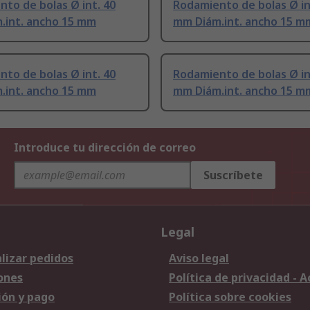
to de bolas Ø int. 40
Rodamiento de bolas Ø in
.int. ancho 15 mm
mm Diám.int. ancho 15 m
to de bolas Ø int. 40
Rodamiento de bolas Ø in
.int. ancho 15 mm
mm Diám.int. ancho 15 m
Introduce tu dirección de correo
Suscríbete
Legal
lizar pedidos
Aviso legal
ones
Política de privacidad - 
ión y pago
Política sobre cookies