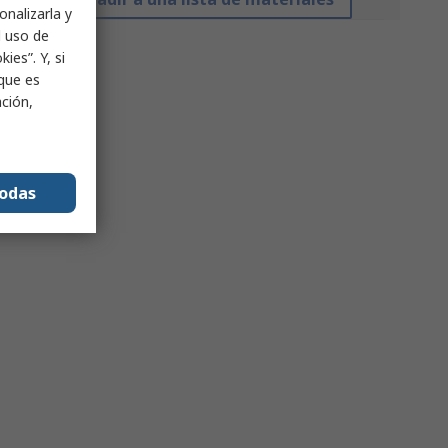
onalizarla y
l uso de
ies”. Y, si
nque es
ación,
todas