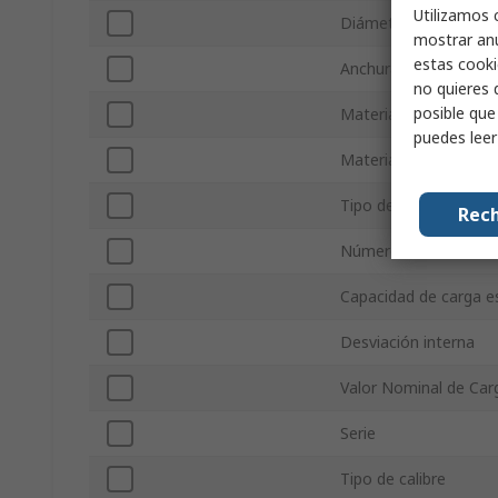
Utilizamos 
Diámetro exterior
mostrar anu
estas cooki
Anchura del anillo
no quieres 
posible que
Material de la jaula
puedes lee
Material de bola
Tipo de extremo
Rech
Número de filas
Capacidad de carga es
Desviación interna
Valor Nominal de Car
Serie
Tipo de calibre