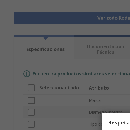
Ver todo Rod
Documentación
Especificaciones
Técnica
Encuentra productos similares selecciona
Seleccionar todo
Atributo
Marca
Diámetro interior
Respeta
Tipo de producto