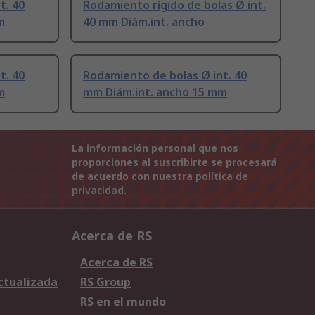
t. 40
Rodamiento rígido de bolas Ø int.
m
40 mm Diám.int. ancho
t. 40
Rodamiento de bolas Ø int. 40
m
mm Diám.int. ancho 15 mm
La información personal que nos
proporciones al suscribirte se procesará
de acuerdo con nuestra
política de
privacidad
.
Acerca de RS
Acerca de RS
Actualizada
RS Group
RS en el mundo