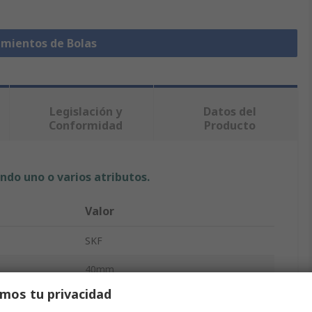
amientos de Bolas
Legislación y
Datos del
Conformidad
Producto
ndo uno o varios atributos.
Valor
SKF
40mm
mos tu privacidad
Rodamiento de bolas