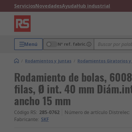
Servicios
Novedades
Ayuda
Hub industrial
Menú
Nº ref. fabric.
/
Rodamientos y Juntas
/
Rodamientos Giratorios y
Rodamiento de bolas, 6008
filas, Ø int. 40 mm Diám.in
ancho 15 mm
Código RS
:
285-0762
Número de artículo Distrelec
:
Fabricante
:
SKF