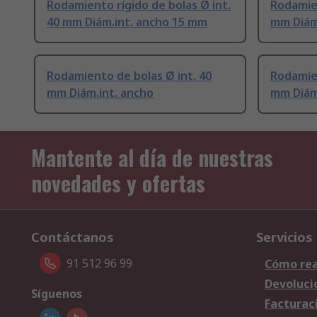
Rodamiento rígido de bolas Ø int.
Rodamien
40 mm Diám.int. ancho 15 mm
mm Diám
Rodamiento de bolas Ø int. 40
Rodamien
mm Diám.int. ancho
mm Diám
Mantente al día de nuestras
novedades y ofertas
Contáctanos
Servicios
91 512 96 99
Cómo rea
Devoluci
Síguenos
Facturac