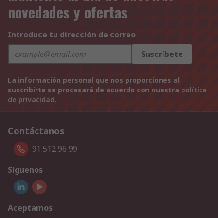
novedades y ofertas
Introduce tu dirección de correo
Suscríbete
La información personal que nos proporciones al
suscribirte se procesará de acuerdo con nuestra
política
de privacidad
.
Contáctanos
91 512 96 99
Síguenos
Aceptamos