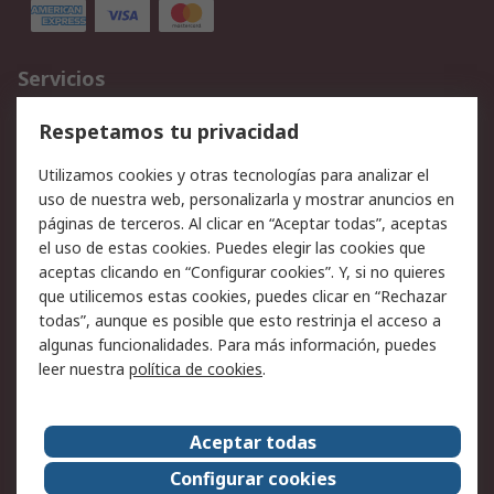
Servicios
Cómo realizar pedidos
Devoluciones
Respetamos tu privacidad
Facturación y pago
Formas de entrega
Utilizamos cookies y otras tecnologías para analizar el
Ofertas
Soporte técnico
uso de nuestra web, personalizarla y mostrar anuncios en
páginas de terceros. Al clicar en “Aceptar todas”, aceptas
Legal
el uso de estas cookies. Puedes elegir las cookies que
aceptas clicando en “Configurar cookies”. Y, si no quieres
Aviso legal
Política de privacidad -
que utilicemos estas cookies, puedes clicar en “Rechazar
Actualizada
todas”, aunque es posible que esto restrinja el acceso a
Política sobre cookies
Seguridad de emails
algunas funcionalidades. Para más información, puedes
Certificaciones de
Condiciones de venta
leer nuestra
política de cookies
.
empresa
Aceptar todas
Acerca de RS
Configurar cookies
Acerca de RS
RS Group