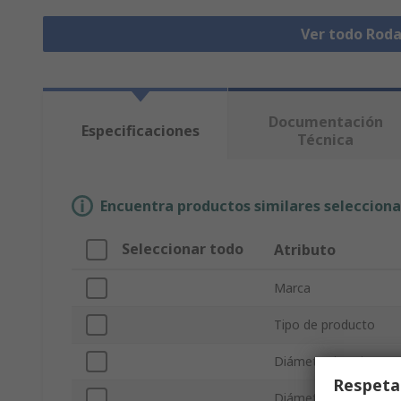
Ver todo Rod
Documentación
Especificaciones
Técnica
Encuentra productos similares selecciona
Seleccionar todo
Atributo
Marca
Tipo de producto
Diámetro interior
Respeta
Diámetro exterior