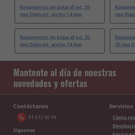
Rodamiento de bolas Ø int. 35
Rodamien
mm Diám.int. ancho 14 mm
mm Diám
Rodamiento de bolas Ø int. 35
Rodamien
mm Diám.int. ancho 14 mm
35 mm D
Mantente al día de nuestras
novedades y ofertas
Contáctanos
Servicios
91 512 96 99
Cómo rea
Devoluci
Síguenos
Facturac