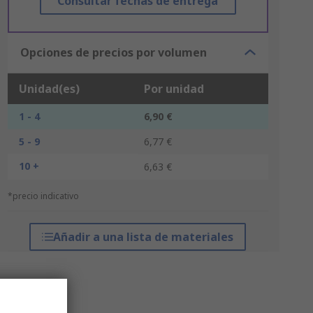
Consultar fechas de entrega
Opciones de precios por volumen
Unidad(es)
Por unidad
1 - 4
6,90 €
5 - 9
6,77 €
10 +
6,63 €
*precio indicativo
Añadir a una lista de materiales