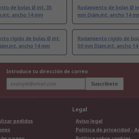
to de bolas Ø int. 35
Rodamiento de bolas Ø in
.int. ancho 14 mm
mm Diám.int. ancho 14 m
to rígido de bolas Ø int.
Rodamiento rígido de bola
iám.int. ancho 14 mm
50 mm Diám.int. ancho 1
Introduce tu dirección de correo
Suscríbete
Legal
lizar pedidos
Aviso legal
ones
Política de privacidad - 
ión y pago
Política sobre cookies