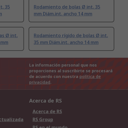
t. 35
Rodamiento de bolas Ø int. 35
m
mm Diám.int. ancho 14 mm
s Ø int.
Rodamiento rígido de bolas Ø int.
4 mm
35 mm Diám.int. ancho 14 mm
La información personal que nos
proporciones al suscribirte se procesará
de acuerdo con nuestra
política de
privacidad
.
Acerca de RS
Acerca de RS
Actualizada
RS Group
RS en el mundo