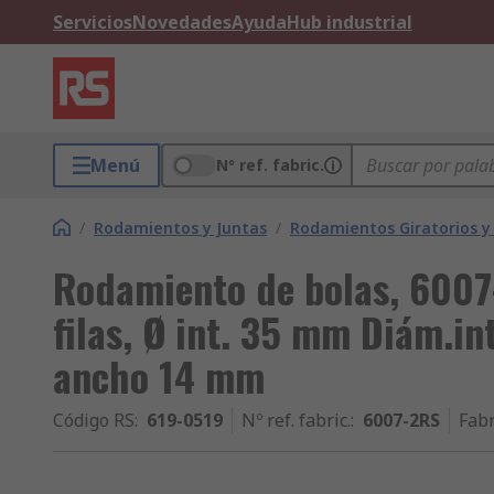
Servicios
Novedades
Ayuda
Hub industrial
Menú
Nº ref. fabric.
/
Rodamientos y Juntas
/
Rodamientos Giratorios y
Rodamiento de bolas, 6007
filas, Ø int. 35 mm Diám.in
ancho 14 mm
Código RS
:
619-0519
Nº ref. fabric.
:
6007-2RS
Fabr