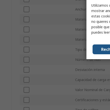
Utilizamos 
Anchura del anillo
mostrar anu
estas cooki
Material del anillo
no quieres 
posible que
Material de la jaula
puedes lee
Material de bola
Rech
Tipo de extremo
Número de filas
Desviación interna
Capacidad de carga es
Valor Nominal de Car
Certificaciones y est
Tipo de calibre