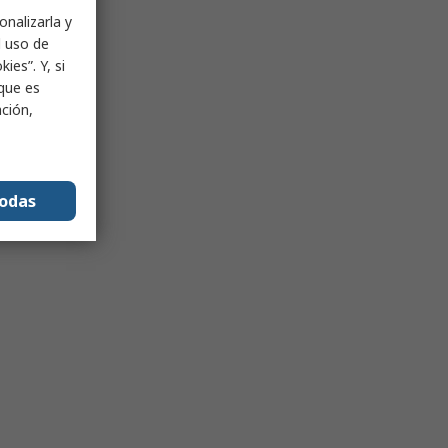
onalizarla y
l uso de
ies”. Y, si
nque es
ación,
todas