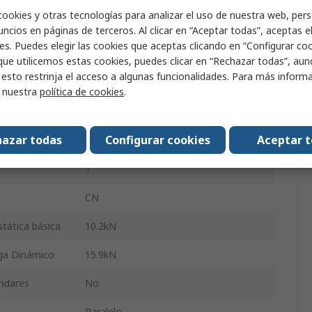
cookies y otras tecnologías para analizar el uso de nuestra web, pers
14mm
ncios en páginas de terceros. Al clicar en “Aceptar todas”, aceptas e
es. Puedes elegir las cookies que aceptas clicando en “Configurar cook
Acero
que utilicemos estas cookies, puedes clicar en “Rechazar todas”, au
 esto restrinja el acceso a algunas funcionalidades. Para más inform
Acero
r nuestra
política de cookies
.
Acero
azar todas
Configurar cookies
Aceptar 
Sellado
1
CN
tática básica
10.2kN
ga Dinámico
15.9kN
ándares
No
Paralelo