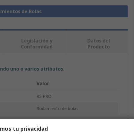
amientos de Bolas
Legislación y
Datos del
Conformidad
Producto
ndo uno o varios atributos.
Valor
RS PRO
Rodamiento de bolas
35mm
mos tu privacidad
62mm