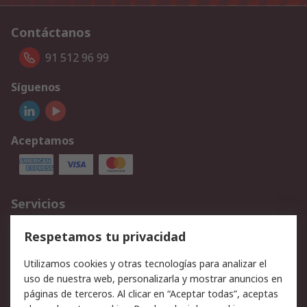
Contáctanos
91 512 96 99
Síguenos
Aceptamos
Servicios
Cómo realizar pedidos
Devoluciones
Respetamos tu privacidad
Facturación y pago
Formas de entrega
Utilizamos cookies y otras tecnologías para analizar el
Ofertas
Soporte técnico
uso de nuestra web, personalizarla y mostrar anuncios en
páginas de terceros. Al clicar en “Aceptar todas”, aceptas
Legal