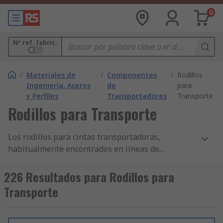
0
Nº ref. fabric.
/
Materiales de
/
Componentes
/
Rodillos
Ingeniería, Aceros
de
para
y Perfiles
Transportadores
Transporte
Rodillos para Transporte
Los rodillos para cintas transportadoras,
habitualmente encontrados en líneas de
producción o en grandes espacios de almacenaje,
permiten a los usuarios mover objetos grandes y
226 Resultados para Rodillos para
pequeños con facilidad. El uso de rodillos permite
Transporte
al usuario trabajar con un riesgo mínimo con
objetos más pesados o cargas difíciles, esta
facilidad de uso proporciona un entorno de