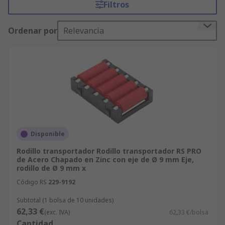
Filtros
trabajo más eficiente y seguro.Los rodillos para
cintas transportadoras se conectan en líneas en
Ordenar por
Relevancia
cada extremo a un bastidor para permitir que el
cuerpo de los rodillos gire. Los tubos de rodillo
suelen estar fabricados de metal y también
pueden ser de plástico en función de la
aplicación. Los rodillos se suministran en
diversos diámetros y longitudes con capacidades
de carga máxima. Los usuarios deben tener en
cuenta siempre la aplicación de un rodillo para
cinta transportadora para garantizar la
Disponible
resistencia sin fallos a lo largo del tiempo.
Rodillo transportador Rodillo transportador RS PRO
de Acero Chapado en Zinc con eje de Ø 9 mm Eje,
rodillo de Ø 9 mm x
Código RS
229-9192
Subtotal (1 bolsa de 10 unidades)
62,33 €
(exc. IVA)
62,33 €/bolsa
Cantidad