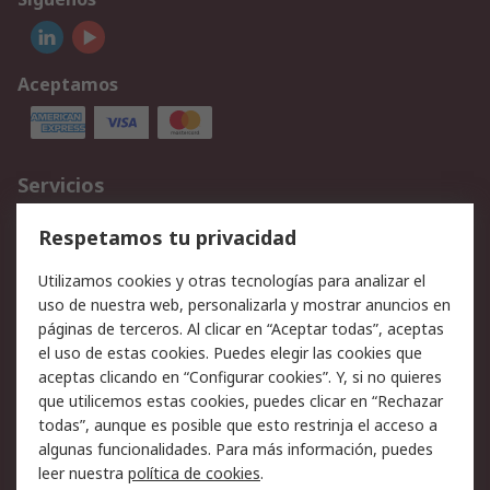
Aceptamos
Servicios
Cómo realizar pedidos
Devoluciones
Respetamos tu privacidad
Facturación y pago
Formas de entrega
Utilizamos cookies y otras tecnologías para analizar el
Ofertas
Soporte técnico
uso de nuestra web, personalizarla y mostrar anuncios en
páginas de terceros. Al clicar en “Aceptar todas”, aceptas
Legal
el uso de estas cookies. Puedes elegir las cookies que
aceptas clicando en “Configurar cookies”. Y, si no quieres
Aviso legal
Política de privacidad -
que utilicemos estas cookies, puedes clicar en “Rechazar
Actualizada
todas”, aunque es posible que esto restrinja el acceso a
Política sobre cookies
Seguridad de emails
algunas funcionalidades. Para más información, puedes
Certificaciones de
Condiciones de venta
leer nuestra
política de cookies
.