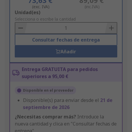
73,63 €
89,09 €
(exc. IVA)
(inc.IVA)
Add
Unidad(es)
to
Selecciona o escribe la cantidad
Basket
Consultar fechas de entrega
Añadir
Entrega GRATUITA para pedidos
superiores a 95,00 €
Disponible en el proveedor
Disponible(s) para enviar desde el
21 de
septiembre de 2026
¿Necesitas comprar más?
Introduce la
nueva cantidad y clica en "Consultar fechas de
entrega"