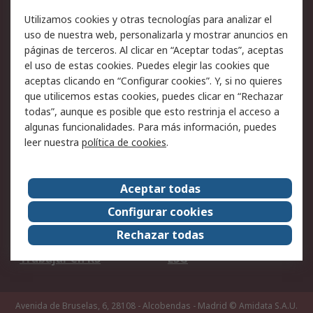
Facturación y pago
Formas de entrega
Utilizamos cookies y otras tecnologías para analizar el
Ofertas
Soporte técnico
uso de nuestra web, personalizarla y mostrar anuncios en
páginas de terceros. Al clicar en “Aceptar todas”, aceptas
Legal
el uso de estas cookies. Puedes elegir las cookies que
aceptas clicando en “Configurar cookies”. Y, si no quieres
Aviso legal
Política de privacidad -
que utilicemos estas cookies, puedes clicar en “Rechazar
Actualizada
todas”, aunque es posible que esto restrinja el acceso a
Política sobre cookies
Seguridad de emails
algunas funcionalidades. Para más información, puedes
Certificaciones de
Condiciones de venta
leer nuestra
política de cookies
.
empresa
Aceptar todas
Acerca de RS
Configurar cookies
Acerca de RS
RS Group
Rechazar todas
RS en el mundo
Sala de prensa
Trabajar en RS
ESG
Avenida de Bruselas, 6, 28108 - Alcobendas - Madrid
© Amidata S.A.U.