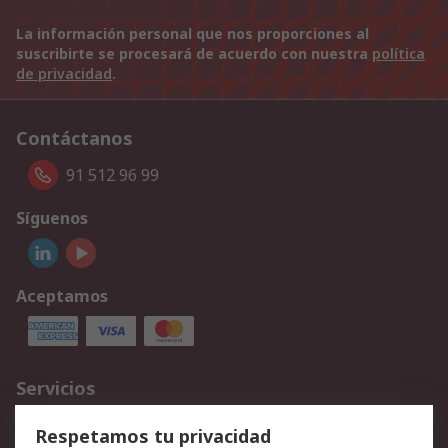
La información personal que nos proporciones al
suscribirte se procesará de acuerdo con nuestra
política
de privacidad
.
Contáctanos
91 512 96 99
Síguenos
Aceptamos
Servicios
Cómo realizar pedidos
Devoluciones
Respetamos tu privacidad