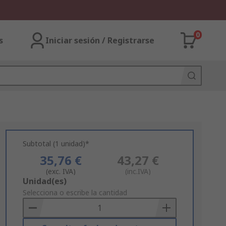
0
s
Iniciar sesión / Registrarse
Subtotal (1 unidad)*
35,76 €
43,27 €
(exc. IVA)
(inc.IVA)
Add
Unidad(es)
to
Selecciona o escribe la cantidad
Basket