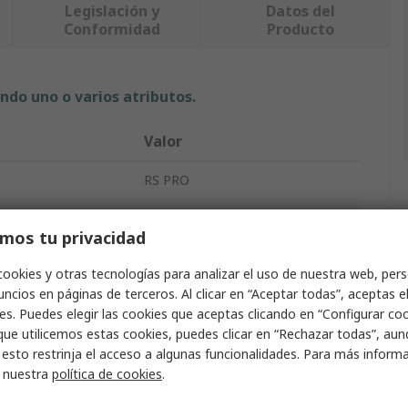
Legislación y
Datos del
Conformidad
Producto
ndo uno o varios atributos.
Valor
RS PRO
iones
2
mos tu privacidad
Interruptor selector
cookies y otras tecnologías para analizar el uso de nuestra web, pers
Mando
ncios en páginas de terceros. Al clicar en “Aceptar todas”, aceptas e
es. Puedes elegir las cookies que aceptas clicando en “Configurar cook
 contactos
1 NA
que utilicemos estas cookies, puedes clicar en “Rechazar todas”, au
 esto restrinja el acceso a algunas funcionalidades. Para más inform
ión IP
IP65
r nuestra
política de cookies
.
tación
90 °